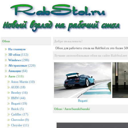
Обои
Добро пожаловать!
Обои для рабочего стола на RabStol.ru это более 5
На главную
3D обои
(112)
Лучшие автомобильные обои на сайте RabStol.net
Windows
(298)
Абстрактные
(220)
Авиация
(64)
Авто
(518)
Aston Martin
(10)
AUDI
(18)
Bentley
(16)
BMW
(44)
Bugatti
Bugatti
(19)
Обои
/
Авто
Suzuki
Suzuki
Buick
(5)
Cadillac
(17)
Chevrolet
(9)
Chrysler
(11)