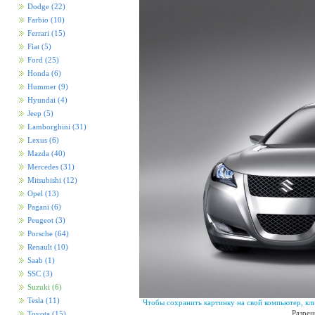
Dodge
(22)
Farbio
(10)
Ferrari
(15)
Fiat
(5)
Ford
(25)
Honda
(6)
Hummer
(9)
Hyundai
(4)
Jeep
(5)
Lamborghini
(31)
Lexus
(6)
Mazda
(40)
Mercedes
(31)
Mitsubishi
(12)
Opel
(13)
Pagani
(6)
Peugeot
(3)
Porsche
(64)
Renault
(10)
Saab
(1)
SSC
(3)
Suzuki
(6)
Tesla
(11)
Чтобы сохранить картинку на свой компьютер, кл
Разреш
Toyota
(15)