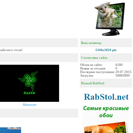
Ваш монитор
рабочего стола!
1344x1024 pix
Статистика сайта
Обоев на сайте:
6180
Новые за сегодня:
0
Последнее поступление:
29.07.2015
Загрузок:
56883899
Новый RabStol
Alienware