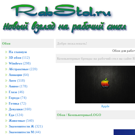
Обои
Добро пожаловать!
Обои для рабоч
На главную
3D обои
(112)
Компьютерные бренды на рабочий стол на сайте Ra
Windows
(298)
Абстрактные
(220)
Авиация
(64)
Авто
(518)
Аниме
(178)
Глаза
(46)
Города
(74)
Готика
(72)
Apple
Девушки
(160)
Обои
/
Компьютерные
LOGO
Еда
(124)
Животные
(540)
Знаменитости Ж
(321)
Знаменитости М
(44)