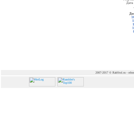
Дата
До
1
1
1
2007-2017 © RabStol.ru - обои