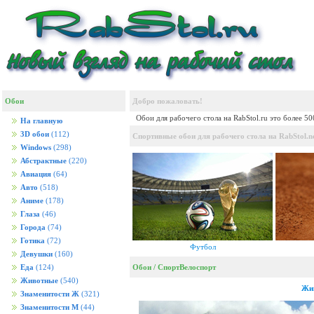
Обои
Добро пожаловать!
Обои для рабочего стола на RabStol.ru это более 5
На главную
3D обои
(112)
Спортивные обои для рабочего стола на RabStol.n
Windows
(298)
Абстрактные
(220)
Авиация
(64)
Авто
(518)
Аниме
(178)
Глаза
(46)
Города
(74)
Готика
(72)
Футбол
Девушки
(160)
Обои
/
Спорт
Велоспорт
Еда
(124)
Животные
(540)
Жив
Знаменитости Ж
(321)
Знаменитости М
(44)