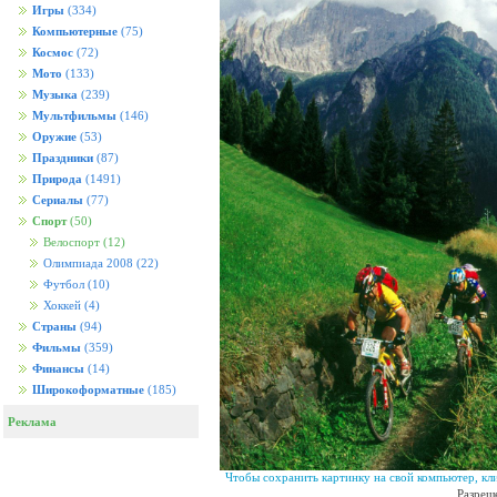
Игры
(334)
Компьютерные
(75)
Космос
(72)
Мото
(133)
Музыка
(239)
Мультфильмы
(146)
Оружие
(53)
Праздники
(87)
Природа
(1491)
Сериалы
(77)
Спорт
(50)
Велоспорт
(12)
Олимпиада 2008
(22)
Футбол
(10)
Хоккей
(4)
Страны
(94)
Фильмы
(359)
Финансы
(14)
Широкоформатные
(185)
Реклама
Чтобы сохранить картинку на свой компьютер, кл
Разреш