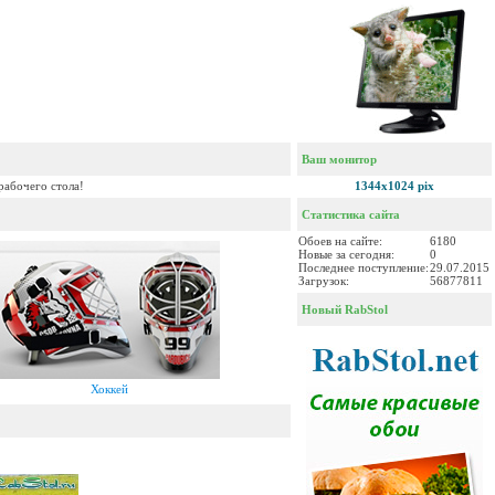
Ваш монитор
рабочего стола!
1344x1024 pix
Статистика сайта
Обоев на сайте:
6180
Новые за сегодня:
0
Последнее поступление:
29.07.2015
Загрузок:
56877811
Новый RabStol
Хоккей