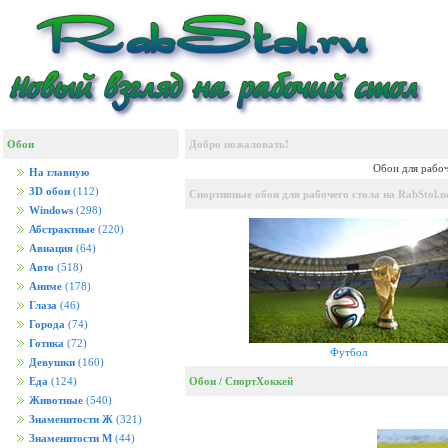
Обои
Добро пожаловать!
Обои для рабоч
На главную
3D обои
(112)
Спортивные обои для рабочего стола на RabStol.n
Windows
(298)
Абстрактные
(220)
Авиация
(64)
Авто
(518)
Аниме
(178)
Глаза
(46)
Города
(74)
Готика
(72)
Футбол
Девушки
(160)
Обои
/
Спорт
Хоккей
Еда
(124)
Животные
(540)
Знаменитости Ж
(321)
Знаменитости М
(44)