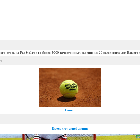
его стола на RabStol.ru это более 5000 качественных картинок в 29 категориях для Вашего 
et
Теннис
Бросок от синей линии