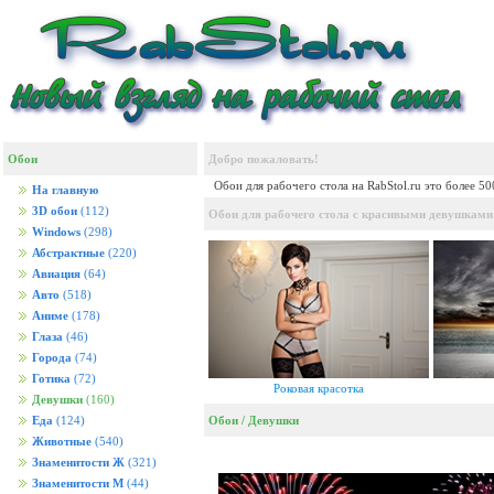
Обои
Добро пожаловать!
Обои для рабочего стола на RabStol.ru это более 5
На главную
3D обои
(112)
Обои для рабочего стола с красивыми девушками н
Windows
(298)
Абстрактные
(220)
Авиация
(64)
Авто
(518)
Аниме
(178)
Глаза
(46)
Города
(74)
Готика
(72)
Роковая красотка
Девушки
(160)
Обои
/
Девушки
Еда
(124)
Животные
(540)
Знаменитости Ж
(321)
Знаменитости М
(44)