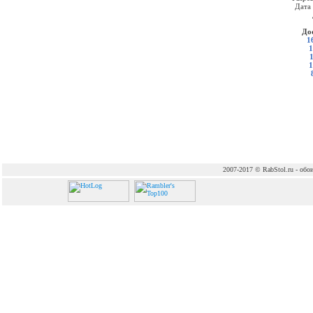
Дата
До
1
1
1
2007-2017 © RabStol.ru - обои