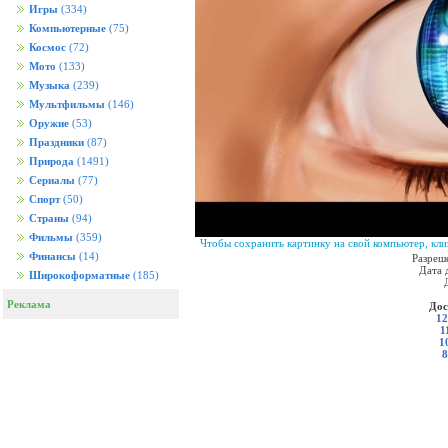
Игры
(334)
Компьютерные
(75)
Космос
(72)
Мото
(133)
Музыка
(239)
Мультфильмы
(146)
Оружие
(53)
Праздники
(87)
Природа
(1491)
Сериалы
(77)
Спорт
(50)
Страны
(94)
Фильмы
(359)
Чтобы сохранить картинку на свой компьютер, кли
Финансы
(14)
Разреш
Дата 
Широкоформатные
(185)
Реклама
Дос
12
1
1
8