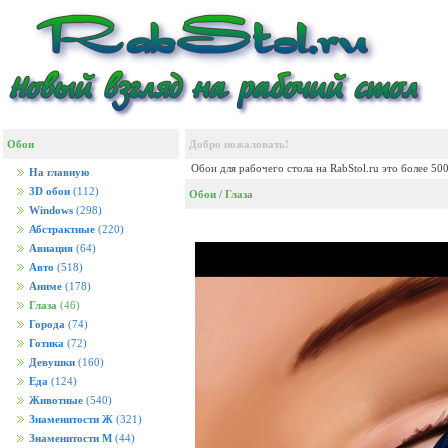
Обои
Добро пожаловать!
Обои для рабочего стола на RabStol.ru это более 50
На главную
3D обои
(112)
Обои
/
Глаза
Windows
(298)
Абстрактные
(220)
Авиация
(64)
Авто
(518)
Аниме
(178)
Глаза
(46)
Города
(74)
Готика
(72)
Девушки
(160)
Еда
(124)
Животные
(540)
Знаменитости Ж
(321)
Знаменитости М
(44)