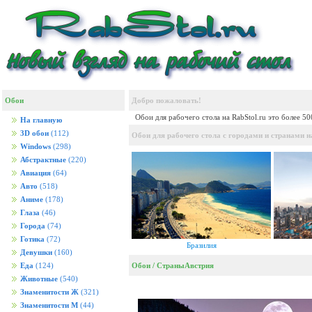
Обои
Добро пожаловать!
Обои для рабочего стола на RabStol.ru это более 5
На главную
3D обои
(112)
Обои для рабочего стола с городами и странами на
Windows
(298)
Абстрактные
(220)
Авиация
(64)
Авто
(518)
Аниме
(178)
Глаза
(46)
Города
(74)
Готика
(72)
Бразилия
Девушки
(160)
Обои
/
Страны
Австрия
Еда
(124)
Животные
(540)
Знаменитости Ж
(321)
Знаменитости М
(44)