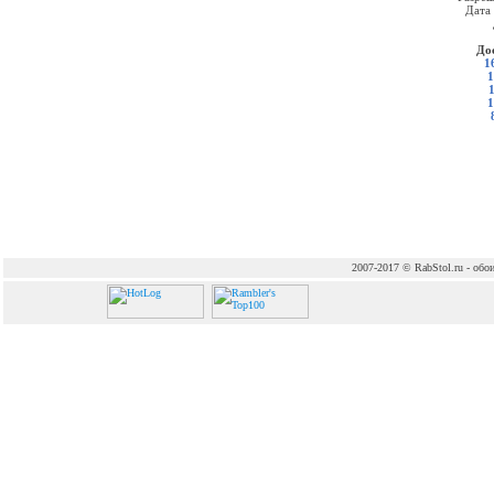
Дата
До
1
1
1
2007-2017 © RabStol.ru - обои