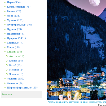
Игры
(334)
Компьютерные
(75)
Космос
(72)
Мото
(133)
Музыка
(239)
Мультфильмы
(146)
Оружие
(53)
Праздники
(87)
Природа
(1491)
Сериалы
(77)
Спорт
(50)
Страны
(94)
Австрия
(12)
Египет
(14)
Китай
(25)
Мексика
(24)
Япония
(18)
Фильмы
(359)
Финансы
(14)
Широкоформатные
(185)
Реклама
Чтобы сохранить картинку на свой компьютер, кл
Разреш