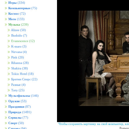
Игры
(334)
Компьютерные
(75)
Космос
(72)
Мото
(133)
Музыка
(239)
Alizee
(50)
Bushido
(7)
Evanescence
(12)
K-maro
(3)
Nirvana
(4)
Pink
(20)
Rihanna
(28)
Shakira
(38)
Tokio Hotel
(18)
Бритни Спирс
(22)
Разные
(4)
Тату
(25)
Мультфильмы
(146)
Оружие
(53)
Праздники
(87)
Природа
(1491)
Сериалы
(77)
Спорт
(50)
Чтобы сохранить картинку на свой компьютер, кл
Разреш
Страны
(94)