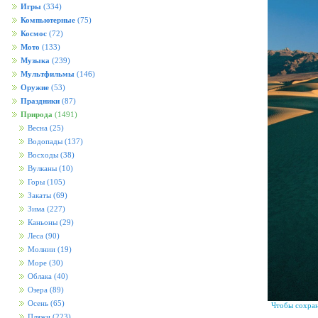
Игры
(334)
Компьютерные
(75)
Космос
(72)
Мото
(133)
Музыка
(239)
Мультфильмы
(146)
Оружие
(53)
Праздники
(87)
Природа
(1491)
Весна
(25)
Водопады
(137)
Восходы
(38)
Вулканы
(10)
Горы
(105)
Закаты
(69)
Зима
(227)
Каньоны
(29)
Леса
(90)
Молнии
(19)
Море
(30)
Облака
(40)
Озера
(89)
Осень
(65)
Чтобы сохран
Пляжи
(223)