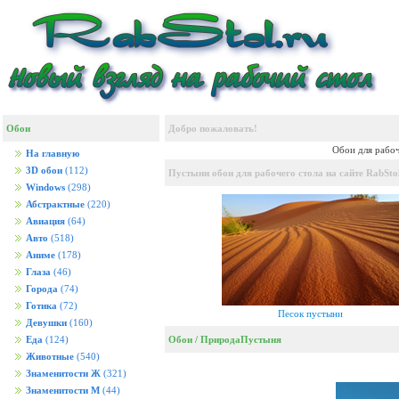
Обои
Добро пожаловать!
Обои для рабоч
На главную
3D обои
(112)
Пустыни обои для рабочего стола на сайте RabStol
Windows
(298)
Абстрактные
(220)
Авиация
(64)
Авто
(518)
Аниме
(178)
Глаза
(46)
Города
(74)
Готика
(72)
Песок пустыни
Девушки
(160)
Обои
/
Природа
Пустыня
Еда
(124)
Животные
(540)
Знаменитости Ж
(321)
Знаменитости М
(44)