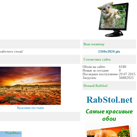
Ваш монитор
рабочего стола!
1344x1024 pix
Статистика сайта
Обоев на сайте:
6180
Новые за сегодня:
0
Последнее поступление:
29.07.2015
Загрузок:
56882925
Новый RabStol
Красивая пустыня