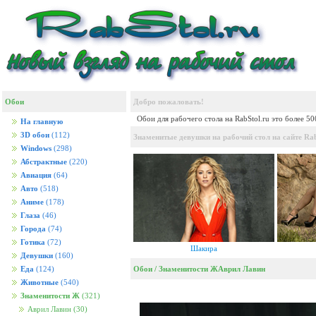
Обои
Добро пожаловать!
Обои для рабочего стола на RabStol.ru это более 5
На главную
3D обои
(112)
Знаменитые девушки на рабочий стол на сайте Rab
Windows
(298)
Абстрактные
(220)
Авиация
(64)
Авто
(518)
Аниме
(178)
Глаза
(46)
Города
(74)
Готика
(72)
Шакира
Девушки
(160)
Обои
/
Знаменитости Ж
Аврил Лавин
Еда
(124)
Животные
(540)
Знаменитости Ж
(321)
Аврил Лавин
(30)