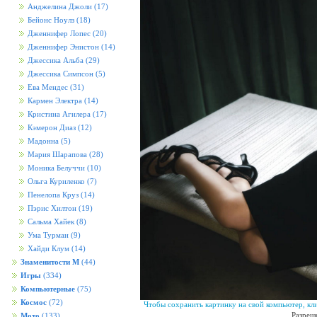
Анджелина Джоли
(17)
Бейонс Ноулз
(18)
Дженнифер Лопес
(20)
Дженнифер Энистон
(14)
Джессика Альба
(29)
Джессика Симпсон
(5)
Ева Мендес
(31)
Кармен Электра
(14)
Кристина Агилера
(17)
Кэмерон Диаз
(12)
Мадонна
(5)
Мария Шарапова
(28)
Моника Белуччи
(10)
Ольга Куриленко
(7)
Пенелопа Круз
(14)
Пэрис Хилтон
(19)
Сальма Хайек
(8)
Ума Турман
(9)
Хайди Клум
(14)
Знаменитости М
(44)
Игры
(334)
Компьютерные
(75)
Космос
(72)
Чтобы сохранить картинку на свой компьютер, кл
Разреш
Мото
(133)