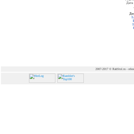
Дата
До
1
1
2007-2017 © RabStol.ru - обои