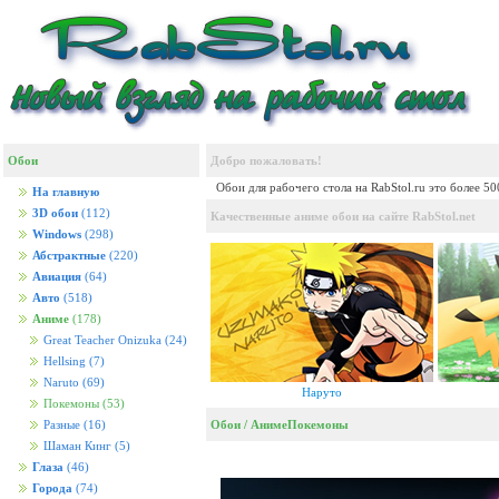
Обои
Добро пожаловать!
Обои для рабочего стола на RabStol.ru это более 5
На главную
3D обои
(112)
Качественные аниме обои на сайте RabStol.net
Windows
(298)
Абстрактные
(220)
Авиация
(64)
Авто
(518)
Аниме
(178)
Great Teacher Onizuka
(24)
Hellsing
(7)
Naruto
(69)
Наруто
Покемоны
(53)
Обои
/
Аниме
Покемоны
Разные
(16)
Шаман Кинг
(5)
Глаза
(46)
Города
(74)