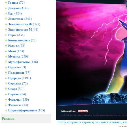
Готика
(72)
Девушки
(160)
Еда
(124)
Животные
(540)
Знаменитости Ж
(321)
Знаменитости М
(44)
Игры
(334)
Компьютерные
(75)
Космос
(72)
Мото
(133)
Музыка
(239)
Мультфильмы
(146)
Оружие
(53)
Праздники
(87)
Природа
(1491)
Сериалы
(77)
Спорт
(50)
Страны
(94)
Фильмы
(359)
Финансы
(14)
Широкоформатные
(185)
Реклама
Чтобы сохранить картинку на свой компьютер, кл
Разре