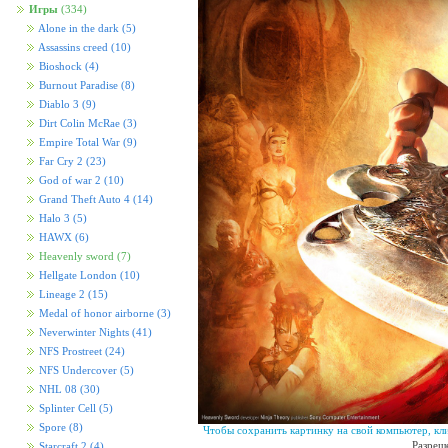
Игры
(334)
Alone in the dark
(5)
Assassins creed
(10)
Bioshock
(4)
Burnout Paradise
(8)
Diablo 3
(9)
Dirt Colin McRae
(3)
Empire Total War
(9)
Far Cry 2
(23)
God of war 2
(10)
Grand Theft Auto 4
(14)
Halo 3
(5)
HAWX
(6)
Heavenly sword
(7)
Hellgate London
(10)
Lineage 2
(15)
Medal of honor airborne
(3)
Neverwinter Nights
(41)
NFS Prostreet
(24)
NFS Undercover
(5)
NHL 08
(30)
Splinter Cell
(5)
Spore
(8)
Чтобы сохранить картинку на свой компьютер, кл
Разреш
Starcraft 2
(4)