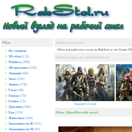
Обои
Добро пожаловать!
Обои для рабочего стола на RabStol.ru это более 5
На главную
3D обои
(112)
Обои по играм на сайте RabStol.net
Windows
(298)
Абстрактные
(220)
Авиация
(64)
Авто
(518)
Аниме
(178)
Глаза
(46)
Города
(74)
Готика
(72)
Assassin’s Creed
Девушки
(160)
Обои
/
Игры
Heavenly sword
Еда
(124)
Животные
(540)
Знаменитости Ж
(321)
Знаменитости М
(44)