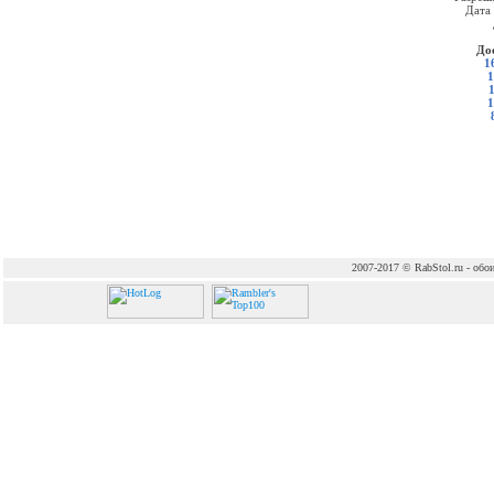
Дата
До
1
1
1
2007-2017 © RabStol.ru - обои