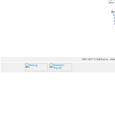
Дата
До
1
1
2007-2017 © RabStol.ru - обои