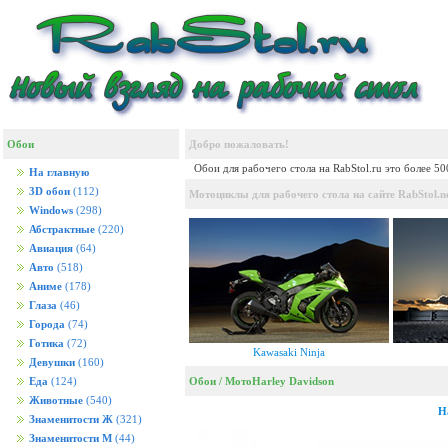
Обои
Добро пожаловать!
Обои для рабочего стола на RabStol.ru это более 5
На главную
3D обои
(112)
Мотоциклы для рабочего стола на сайте RabStol.n
Windows
(298)
Абстрактные
(220)
Авиация
(64)
Авто
(518)
Аниме
(178)
Глаза
(46)
Города
(74)
Готика
(72)
Kawasaki Ninja
Девушки
(160)
Обои
/
Мото
Harley Davidson
Еда
(124)
Животные
(540)
H
Знаменитости Ж
(321)
Знаменитости М
(44)