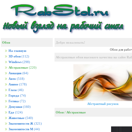
Обои
Добро пожаловать!
Обои для рабоч
На главную
3D обои
(112)
Абстрактные обои высокого качества на сайте Rab
Windows
(298)
Абстрактные
(220)
Авиация
(64)
Авто
(518)
Аниме
(178)
Глаза
(46)
Города
(74)
Готика
(72)
Абстрактный рисунок
Девушки
(160)
Обои
/
Абстрактные
Еда
(124)
Животные
(540)
Знаменитости Ж
(321)
Знаменитости М
(44)