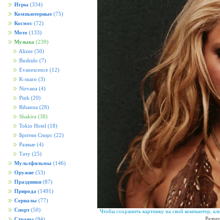
Игры
(334)
Компьютерные
(75)
Космос
(72)
Мото
(133)
Музыка
(239)
Alizee
(50)
Bushido
(7)
Evanescence
(12)
K-maro
(3)
Nirvana
(4)
Pink
(20)
Rihanna
(28)
Shakira
(38)
Tokio Hotel
(18)
Бритни Спирс
(22)
Разные
(4)
Тату
(25)
Мультфильмы
(146)
Оружие
(53)
Праздники
(87)
Природа
(1491)
Сериалы
(77)
Спорт
(50)
Чтобы сохранить картинку на свой компьютер, кл
Разре
Страны
(94)