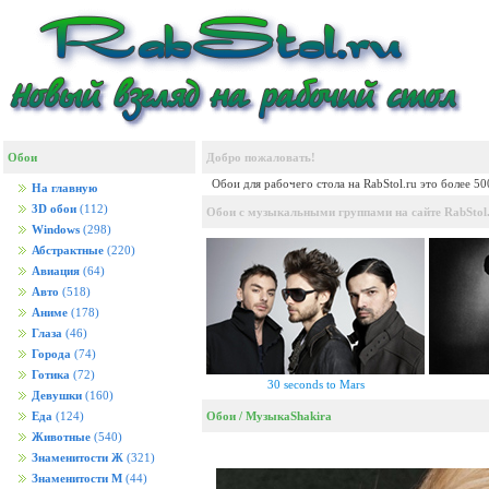
Обои
Добро пожаловать!
Обои для рабочего стола на RabStol.ru это более 5
На главную
3D обои
(112)
Обои с музыкальными группами на сайте RabStol.
Windows
(298)
Абстрактные
(220)
Авиация
(64)
Авто
(518)
Аниме
(178)
Глаза
(46)
Города
(74)
Готика
(72)
30 seconds to Mars
Девушки
(160)
Обои
/
Музыка
Shakira
Еда
(124)
Животные
(540)
Знаменитости Ж
(321)
Знаменитости М
(44)