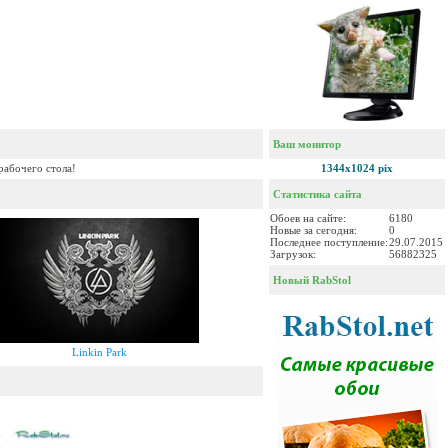
Ваш монитор
рабочего стола!
1344x1024 pix
Статистика сайта
Обоев на сайте:
6180
Новые за сегодня:
0
Последнее поступление:
29.07.2015
Загрузок:
56882325
Новый RabStol
Linkin Park