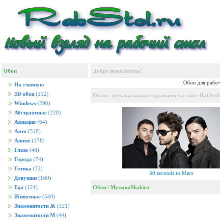
Обои
Добро пожаловать!
Обои для рабоч
На главную
3D обои
(112)
Обои с музыкальными группами на сайте RabStol.
Windows
(298)
Абстрактные
(220)
Авиация
(64)
Авто
(518)
Аниме
(178)
Глаза
(46)
Города
(74)
Готика
(72)
30 seconds to Mars
Девушки
(160)
Обои
/
Музыка
Shakira
Еда
(124)
Животные
(540)
Знаменитости Ж
(321)
Знаменитости М
(44)