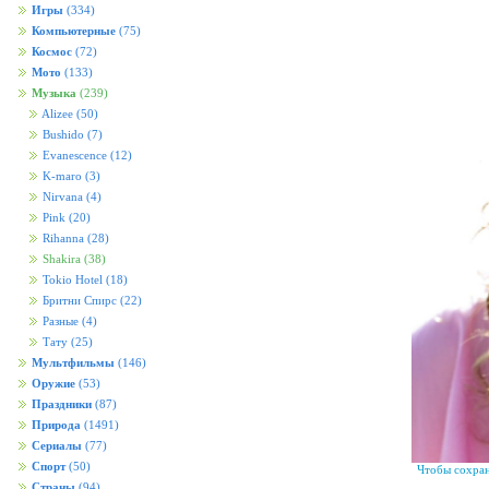
Игры
(334)
Компьютерные
(75)
Космос
(72)
Мото
(133)
Музыка
(239)
Alizee
(50)
Bushido
(7)
Evanescence
(12)
K-maro
(3)
Nirvana
(4)
Pink
(20)
Rihanna
(28)
Shakira
(38)
Tokio Hotel
(18)
Бритни Спирс
(22)
Разные
(4)
Тату
(25)
Мультфильмы
(146)
Оружие
(53)
Праздники
(87)
Природа
(1491)
Сериалы
(77)
Спорт
(50)
Чтобы сохран
Страны
(94)