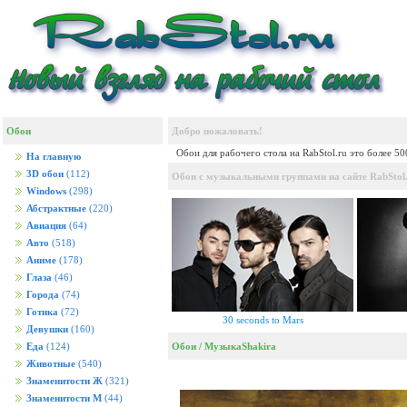
Обои
Добро пожаловать!
Обои для рабочего стола на RabStol.ru это более 5
На главную
3D обои
(112)
Обои с музыкальными группами на сайте RabStol.
Windows
(298)
Абстрактные
(220)
Авиация
(64)
Авто
(518)
Аниме
(178)
Глаза
(46)
Города
(74)
Готика
(72)
30 seconds to Mars
Девушки
(160)
Обои
/
Музыка
Shakira
Еда
(124)
Животные
(540)
Знаменитости Ж
(321)
Знаменитости М
(44)