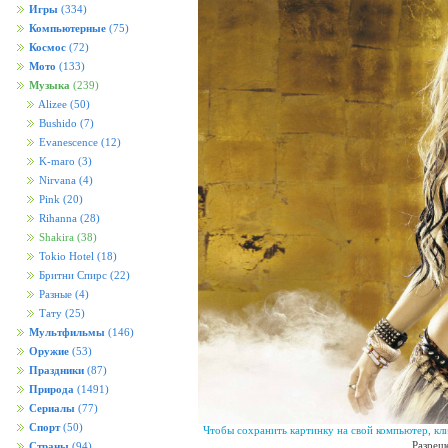
Игры
(334)
Компьютерные
(75)
Космос
(72)
Мото
(133)
Музыка
(239)
Alizee
(50)
Bushido
(7)
Evanescence
(12)
K-maro
(3)
Nirvana
(4)
Pink
(20)
Rihanna
(28)
Shakira
(38)
Tokio Hotel
(18)
Бритни Спирс
(22)
Разные
(4)
Тату
(25)
Мультфильмы
(146)
Оружие
(53)
Праздники
(87)
Природа
(1491)
Сериалы
(77)
Спорт
(50)
Чтобы сохранить картинку на свой компьютер, кл
Разреш
Страны
(94)