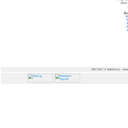
Дата
До
1
1
1
2007-2017 © RabStol.ru - обои