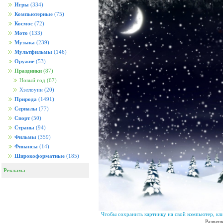
Игры
(334)
Компьютерные
(75)
Космос
(72)
Мото
(133)
Музыка
(239)
Мультфильмы
(146)
Оружие
(53)
Праздники
(87)
Новый год
(67)
Хэллоуин
(20)
Природа
(1491)
Сериалы
(77)
Спорт
(50)
Страны
(94)
Фильмы
(359)
Финансы
(14)
Широкоформатные
(185)
Реклама
Чтобы сохранить картинку на свой компьютер, кл
Разреш