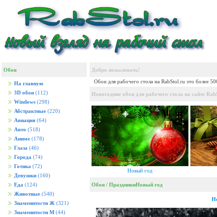
Обои
Добро пожаловать!
Обои для рабочего стола на RabStol.ru это более 5
На главную
3D обои
(112)
Новогодние обои для рабочего стола на сайте RabS
Windows
(298)
Абстрактные
(220)
Авиация
(64)
Авто
(518)
Аниме
(178)
Глаза
(46)
Города
(74)
Готика
(72)
Новый год
Девушки
(160)
Обои
/
Праздники
Новый год
Еда
(124)
Животные
(540)
Н
Знаменитости Ж
(321)
Знаменитости М
(44)