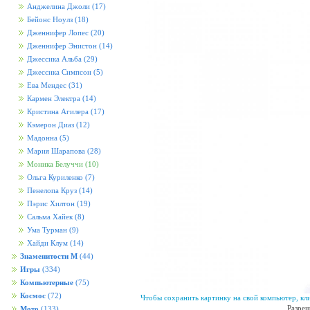
Анджелина Джоли
(17)
Бейонс Ноулз
(18)
Дженнифер Лопес
(20)
Дженнифер Энистон
(14)
Джессика Альба
(29)
Джессика Симпсон
(5)
Ева Мендес
(31)
Кармен Электра
(14)
Кристина Агилера
(17)
Кэмерон Диаз
(12)
Мадонна
(5)
Мария Шарапова
(28)
Моника Белуччи
(10)
Ольга Куриленко
(7)
Пенелопа Круз
(14)
Пэрис Хилтон
(19)
Сальма Хайек
(8)
Ума Турман
(9)
Хайди Клум
(14)
Знаменитости М
(44)
Игры
(334)
Компьютерные
(75)
Космос
(72)
Чтобы сохранить картинку на свой компьютер, кл
Разреш
Мото
(133)