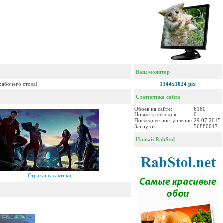
Ваш монитор
рабочего стола!
1344x1024 pix
Статистика сайта
Обоев на сайте:
6180
Новые за сегодня:
0
Последнее поступление:
29.07.2015
Загрузок:
56880047
Новый RabStol
Стражи галактики