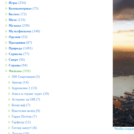
Игры
(334)
Компьютерные
(75)
Космос
(72)
Мото
(133)
Музыка
(239)
Мультфильмы
(146)
Оружие
(53)
Праздники
(87)
Природа
(1491)
Сериалы
(77)
Спорт
(50)
Страны
(94)
Фильмы
(359)
300 Спартанцев
(5)
Аватар
(14)
Адреналин 2
(13)
Алиса в стране чудес
(19)
Астерикс на ОИ
(7)
Беовульф
(7)
Властелин колец
(9)
Гарри Поттер
(7)
Гарфилд
(12)
Гитлер капут!
(6)
Чтобы сохран
Другие
(10)