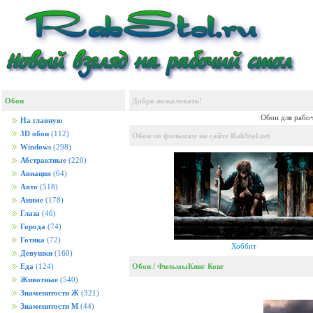
Обои
Добро пожаловать!
Обои для рабоч
На главную
3D обои
(112)
Обои по фильмам на сайте RabStol.net
Windows
(298)
Абстрактные
(220)
Авиация
(64)
Авто
(518)
Аниме
(178)
Глаза
(46)
Города
(74)
Готика
(72)
Хоббит
Девушки
(160)
Обои
/
Фильмы
Кинг Конг
Еда
(124)
Животные
(540)
Знаменитости Ж
(321)
Знаменитости М
(44)