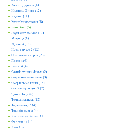
Золото Дураков
(6)
Индиана Джонс
(12)
Индиго
(10)
Квант Милосердия
(8)
Кинг Конг
(5)
Люди Икс: Начало
(17)
Матрица
(6)
Мумия 3
(18)
Ночь в музее 2
(12)
Обитаемый остров
(26)
Пророк
(6)
Рэмбо 4
(4)
Самый лучший фильм
(2)
Секретные материалы
(3)
Смертельная гонка
(13)
Сокровища нации 2
(7)
Суини Тодд
(5)
Темный рыцарь
(15)
Терминатор 3
(4)
Трансформеры
(4)
Ультиматум Борна
(11)
Форсаж 4
(11)
Халк 08
(5)