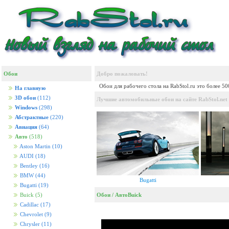
Обои
Добро пожаловать!
Обои для рабочего стола на RabStol.ru это более 5
На главную
3D обои
(112)
Лучшие автомобильные обои на сайте RabStol.net
Windows
(298)
Абстрактные
(220)
Авиация
(64)
Авто
(518)
Aston Martin
(10)
AUDI
(18)
Bentley
(16)
BMW
(44)
Bugatti
Bugatti
(19)
Обои
/
Авто
Buick
Buick
(5)
Cadillac
(17)
Chevrolet
(9)
Chrysler
(11)