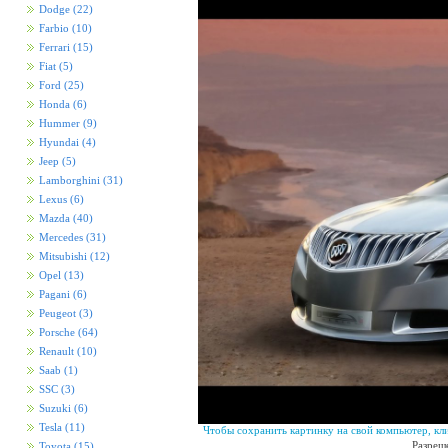
Dodge
(22)
Farbio
(10)
Ferrari
(15)
Fiat
(5)
Ford
(25)
Honda
(6)
Hummer
(9)
Hyundai
(4)
Jeep
(5)
Lamborghini
(31)
Lexus
(6)
Mazda
(40)
Mercedes
(31)
Mitsubishi
(12)
Opel
(13)
Pagani
(6)
Peugeot
(3)
Porsche
(64)
Renault
(10)
Saab
(1)
SSC
(3)
Suzuki
(6)
Tesla
(11)
Чтобы сохранить картинку на свой компьютер, кл
Разреш
Toyota
(15)