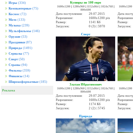
Купюры по 100 евро
Игры
(334)
1600x1200
|
1280x960
|
1152x864
|
1024x768
|
1600x1200
Компьютерные
(75)
800x600
Дата поступления:
29.07.2015
Дата пост
Космос
(72)
Разрешение:
1600x1200 pix
Разрешени
Мото
(133)
Размер:
1141 Кб
Размер:
Музыка
(239)
Загрузок:
0 (3) | 5970
Загрузок:
Мультфильмы
(146)
Спорт
Оружие
(53)
Праздники
(87)
Природа
(1491)
Сериалы
(77)
Спорт
(50)
Страны
(94)
Фильмы
(359)
Финансы
(14)
Широкоформатные
(185)
Златан Ибрагимович
1600x1200
|
1280x960
|
1152x864
|
1024x768
|
1600x1200
Реклама
800x600
Дата поступления:
29.07.2015
Дата пост
Разрешение:
1600x1200 pix
Разрешени
Размер:
1174 Кб
Размер:
Загрузок:
2 (2) | 5745
Загрузок:
Природа