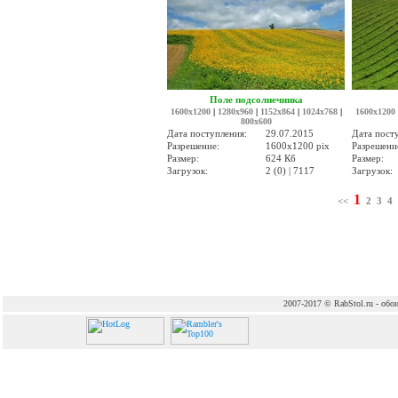
Поле подсолнечника
1600x1200
|
1280x960
|
1152x864
|
1024x768
|
1600x1200
800x600
Дата поступления:
29.07.2015
Дата пост
Разрешение:
1600x1200 pix
Разрешени
Размер:
624 Кб
Размер:
Загрузок:
2 (0) | 7117
Загрузок:
1
<<
2
3
4
2007-2017 © RabStol.ru - обои