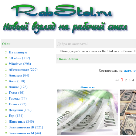
Обои
Добро пожаловать!
Обои для рабочего стола на RabStol.ru это более 5
На главную
3D обои
(112)
Обои
/ Admin
Windows
(298)
Абстрактные
(220)
Сортировать по:
дате
,
р
Авиация
(64)
1
<<
2
3
4
Авто
(518)
Аниме
(178)
Финансы
Глаза
(46)
Города
(74)
Готика
(72)
Девушки
(160)
Еда
(124)
Животные
(540)
Знаменитости Ж
(321)
Знаменитости М
(44)