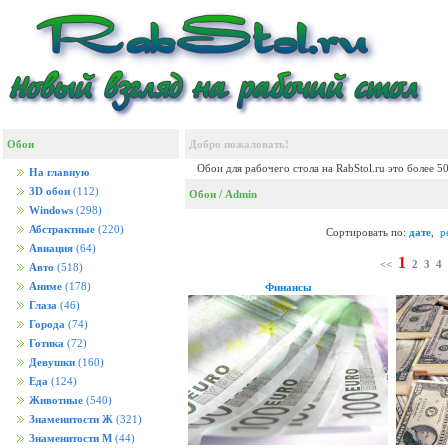
Обои
Добро пожаловать!
Обои для рабочего стола на RabStol.ru это более 5
На главную
3D обои
(112)
Обои
/ Admin
Windows
(298)
Абстрактные
(220)
Сортировать по:
дате
,
р
Авиация
(64)
1
<<
2
3
4
Авто
(518)
Аниме
(178)
Финансы
Глаза
(46)
Города
(74)
Готика
(72)
Девушки
(160)
Еда
(124)
Животные
(540)
Знаменитости Ж
(321)
Знаменитости М
(44)