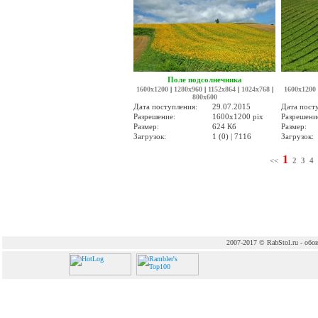
Поле подсолнечника
1600x1200
|
1280x960
|
1152x864
|
1024x768
|
1600x1200
800x600
Дата поступления:
29.07.2015
Дата пост
Разрешение:
1600x1200 pix
Разрешени
Размер:
624 Кб
Размер:
Загрузок:
1 (0) | 7116
Загрузок:
1
<<
2
3
4
2007-2017 © RabStol.ru - обои