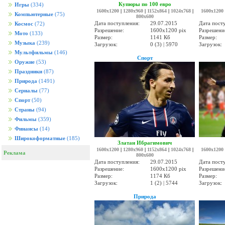
Купюры по 100 евро
Игры
(334)
1600x1200
|
1280x960
|
1152x864
|
1024x768
|
1600x1200
Компьютерные
(75)
800x600
Дата поступления:
29.07.2015
Дата пост
Космос
(72)
Разрешение:
1600x1200 pix
Разрешени
Мото
(133)
Размер:
1141 Кб
Размер:
Музыка
(239)
Загрузок:
0 (3) | 5970
Загрузок:
Мультфильмы
(146)
Спорт
Оружие
(53)
Праздники
(87)
Природа
(1491)
Сериалы
(77)
Спорт
(50)
Страны
(94)
Фильмы
(359)
Финансы
(14)
Широкоформатные
(185)
Златан Ибрагимович
1600x1200
|
1280x960
|
1152x864
|
1024x768
|
1600x1200
Реклама
800x600
Дата поступления:
29.07.2015
Дата пост
Разрешение:
1600x1200 pix
Разрешени
Размер:
1174 Кб
Размер:
Загрузок:
1 (2) | 5744
Загрузок:
Природа