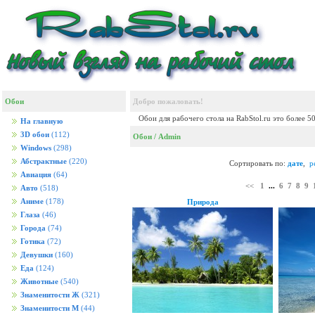
Обои
Добро пожаловать!
Обои для рабочего стола на RabStol.ru это более 5
На главную
3D обои
(112)
Обои
/ Admin
Windows
(298)
Абстрактные
(220)
Сортировать по:
дате
,
р
Авиация
(64)
<<
1
...
6
7
8
9
Авто
(518)
Аниме
(178)
Природа
Глаза
(46)
Города
(74)
Готика
(72)
Девушки
(160)
Еда
(124)
Животные
(540)
Знаменитости Ж
(321)
Знаменитости М
(44)