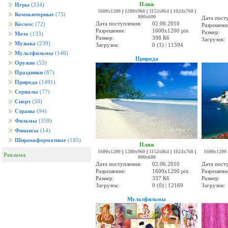
Пляж
Игры
(334)
1600x1200
|
1280x960
|
1152x864
|
1024x768
|
Компьютерные
(75)
800x600
Дата пост
Дата поступления:
02.06.2010
Космос
(72)
Разрешени
Разрешение:
1600x1200 pix
Размер:
Мото
(133)
Размер:
398 Кб
Загрузок:
Музыка
(239)
Загрузок:
0 (1) | 11594
Мультфильмы
(146)
Природа
Оружие
(53)
Праздники
(87)
Природа
(1491)
Сериалы
(77)
Спорт
(50)
Страны
(94)
Фильмы
(359)
Финансы
(14)
Широкоформатные
(185)
Пляж
1600x1200
|
1280x960
|
1152x864
|
1024x768
|
1600x1200
Реклама
800x600
Дата поступления:
02.06.2010
Дата пост
Разрешение:
1600x1200 pix
Разрешени
Размер:
337 Кб
Размер:
Загрузок:
0 (0) | 12169
Загрузок:
Мультфильмы