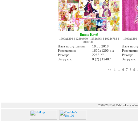
Винкс Клуб
1600x1200
|
1280x960
|
1152x864
|
1024x768
|
1600x1200
800x600
Дата поступления:
18.05.2010
Дата пост
Разрешение:
1600x1200 pix
Разрешени
Размер:
2285 Кб
Размер:
Загрузок:
0 (2) | 12487
Загрузок:
<<
1
...
6
7
8
9
2007-2017 © RabStol.ru - обои