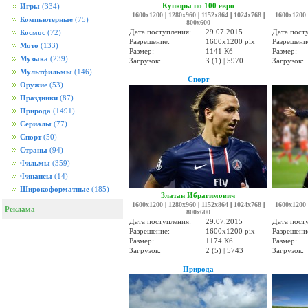
Купюры по 100 евро
Игры
(334)
1600x1200
|
1280x960
|
1152x864
|
1024x768
|
1600x1200
Компьютерные
(75)
800x600
Дата поступления:
29.07.2015
Дата пост
Космос
(72)
Разрешение:
1600x1200 pix
Разрешени
Мото
(133)
Размер:
1141 Кб
Размер:
Музыка
(239)
Загрузок:
3 (1) | 5970
Загрузок:
Мультфильмы
(146)
Спорт
Оружие
(53)
Праздники
(87)
Природа
(1491)
Сериалы
(77)
Спорт
(50)
Страны
(94)
Фильмы
(359)
Финансы
(14)
Широкоформатные
(185)
Златан Ибрагимович
1600x1200
|
1280x960
|
1152x864
|
1024x768
|
1600x1200
Реклама
800x600
Дата поступления:
29.07.2015
Дата пост
Разрешение:
1600x1200 pix
Разрешени
Размер:
1174 Кб
Размер:
Загрузок:
2 (5) | 5743
Загрузок:
Природа