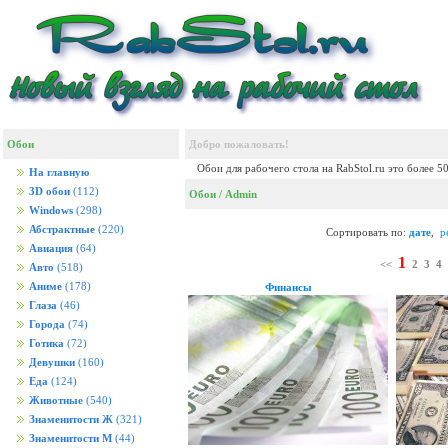
Обои
Добро пожаловать!
Обои для рабочего стола на RabStol.ru это более 5
На главную
3D обои
(112)
Обои
/ Admin
Windows
(298)
Абстрактные
(220)
Сортировать по:
дате
,
р
Авиация
(64)
1
<<
2
3
4
Авто
(518)
Аниме
(178)
Финансы
Глаза
(46)
Города
(74)
Готика
(72)
Девушки
(160)
Еда
(124)
Животные
(540)
Знаменитости Ж
(321)
Знаменитости М
(44)