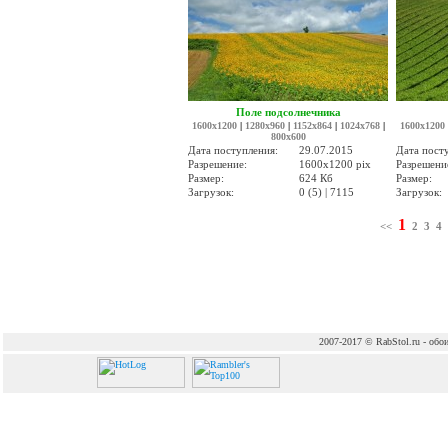
Поле подсолнечника
1600x1200
|
1280x960
|
1152x864
|
1024x768
|
1600x1200
800x600
Дата поступления:
29.07.2015
Дата пост
Разрешение:
1600x1200 pix
Разрешени
Размер:
624 Кб
Размер:
Загрузок:
0 (5) | 7115
Загрузок:
1
<<
2
3
4
2007-2017 © RabStol.ru - обои