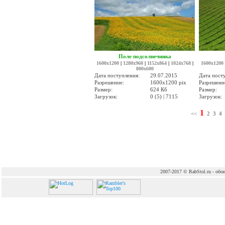
Поле подсолнечника
1600x1200
|
1280x960
|
1152x864
|
1024x768
|
1600x1200
800x600
Дата поступления:
29.07.2015
Дата пост
Разрешение:
1600x1200 pix
Разрешени
Размер:
624 Кб
Размер:
Загрузок:
0 (5) | 7115
Загрузок:
1
<<
2
3
4
2007-2017 © RabStol.ru - обои