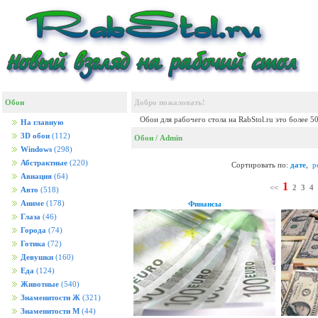
Обои
Добро пожаловать!
Обои для рабочего стола на RabStol.ru это более 5
На главную
3D обои
(112)
Обои
/ Admin
Windows
(298)
Абстрактные
(220)
Сортировать по:
дате
,
р
Авиация
(64)
1
<<
2
3
4
Авто
(518)
Аниме
(178)
Финансы
Глаза
(46)
Города
(74)
Готика
(72)
Девушки
(160)
Еда
(124)
Животные
(540)
Знаменитости Ж
(321)
Знаменитости М
(44)