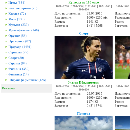
Купюры по 100 евро
Игры
(334)
1600x1200
|
1280x960
|
1152x864
|
1024x768
|
1600x1200
Компьютерные
(75)
800x600
Дата поступления:
29.07.2015
Дата пост
Космос
(72)
Разрешение:
1600x1200 pix
Разрешени
Мото
(133)
Размер:
1141 Кб
Размер:
Музыка
(239)
Загрузок:
1 (1) | 5968
Загрузок:
Мультфильмы
(146)
Спорт
Оружие
(53)
Праздники
(87)
Природа
(1491)
Сериалы
(77)
Спорт
(50)
Страны
(94)
Фильмы
(359)
Финансы
(14)
Широкоформатные
(185)
Златан Ибрагимович
1600x1200
|
1280x960
|
1152x864
|
1024x768
|
1600x1200
Реклама
800x600
Дата поступления:
29.07.2015
Дата пост
Разрешение:
1600x1200 pix
Разрешени
Размер:
1174 Кб
Размер:
Загрузок:
0 (5) | 5741
Загрузок:
Природа