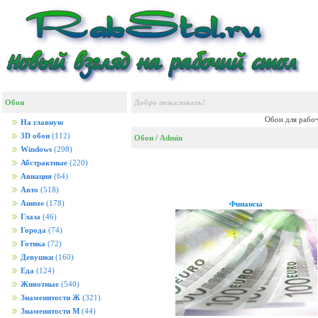
Обои
Добро пожаловать!
Обои для рабоч
На главную
3D обои
(112)
Обои
/ Admin
Windows
(298)
Абстрактные
(220)
Авиация
(64)
Авто
(518)
Аниме
(178)
Финансы
Глаза
(46)
Города
(74)
Готика
(72)
Девушки
(160)
Еда
(124)
Животные
(540)
Знаменитости Ж
(321)
Знаменитости М
(44)