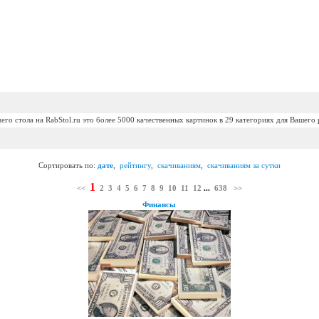
его стола на RabStol.ru это более 5000 качественных картинок в 29 категориях для Вашего 
Сортировать по:
дате
,
рейтингу
,
скачиваниям
,
скачиваниям за сутки
1
<<
2
3
4
5
6
7
8
9
10
11
12
...
638
>>
Финансы