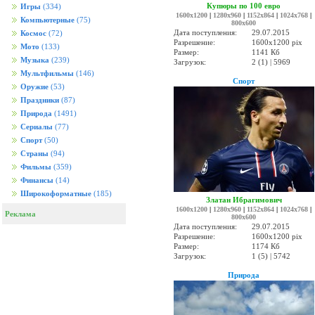
Купюры по 100 евро
Игры
(334)
1600x1200
|
1280x960
|
1152x864
|
1024x768
|
Компьютерные
(75)
800x600
Дата поступления:
29.07.2015
Космос
(72)
Разрешение:
1600x1200 pix
Мото
(133)
Размер:
1141 Кб
Музыка
(239)
Загрузок:
2 (1) | 5969
Мультфильмы
(146)
Спорт
Оружие
(53)
Праздники
(87)
Природа
(1491)
Сериалы
(77)
Спорт
(50)
Страны
(94)
Фильмы
(359)
Финансы
(14)
Широкоформатные
(185)
Златан Ибрагимович
1600x1200
|
1280x960
|
1152x864
|
1024x768
|
Реклама
800x600
Дата поступления:
29.07.2015
Разрешение:
1600x1200 pix
Размер:
1174 Кб
Загрузок:
1 (5) | 5742
Природа