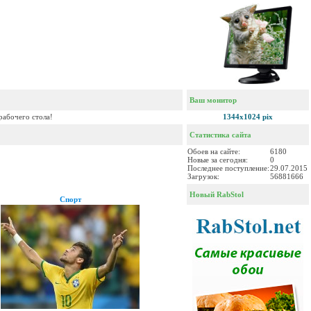
Ваш монитор
рабочего стола!
1344x1024 pix
Статистика сайта
Обоев на сайте:
6180
Новые за сегодня:
0
Последнее поступление:
29.07.2015
Загрузок:
56881666
Новый RabStol
Спорт