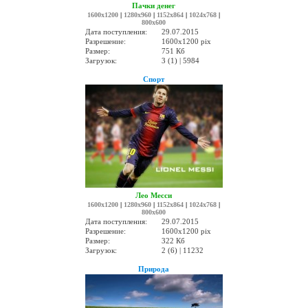
Пачки денег
1600x1200
|
1280x960
|
1152x864
|
1024x768
|
800x600
Дата поступления:
29.07.2015
Разрешение:
1600x1200 pix
Размер:
751 Кб
Загрузок:
3 (1) | 5984
Спорт
Лео Месси
1600x1200
|
1280x960
|
1152x864
|
1024x768
|
800x600
Дата поступления:
29.07.2015
Разрешение:
1600x1200 pix
Размер:
322 Кб
Загрузок:
2 (6) | 11232
Природа