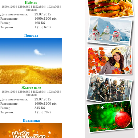
Неймар
1600x1200
|
1280x960
|
1152x864
|
1024x768
|
800x600
Дата поступления:
29.07.2015
Разрешение:
1600x1200 pix
Размер:
168 Кб
Загрузок:
1 (5) | 6732
Природа
Желтое поле
1600x1200
|
1280x960
|
1152x864
|
1024x768
|
800x600
Дата поступления:
29.07.2015
Разрешение:
1600x1200 pix
Размер:
345 Кб
Загрузок:
1 (5) | 7072
Праздники