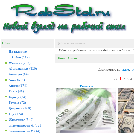
Обои
Добро пожаловать!
Обои для рабочего стола на RabStol.ru это более 5
На главную
3D обои
(112)
Обои
/ Admin
Windows
(298)
Абстрактные
(220)
Сортировать по:
дате
,
р
Авиация
(64)
1
<<
2
3
4
Авто
(518)
Аниме
(178)
Финансы
Глаза
(46)
Города
(74)
Готика
(72)
Девушки
(160)
Еда
(124)
Животные
(540)
Знаменитости Ж
(321)
Знаменитости М
(44)