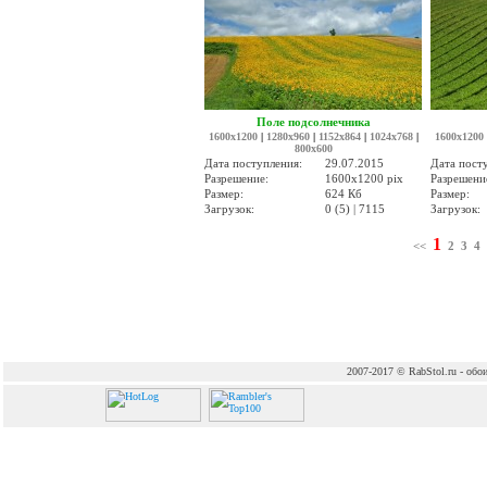
Поле подсолнечника
1600x1200
|
1280x960
|
1152x864
|
1024x768
|
1600x1200
800x600
Дата поступления:
29.07.2015
Дата пост
Разрешение:
1600x1200 pix
Разрешени
Размер:
624 Кб
Размер:
Загрузок:
0 (5) | 7115
Загрузок:
1
<<
2
3
4
2007-2017 © RabStol.ru - обои