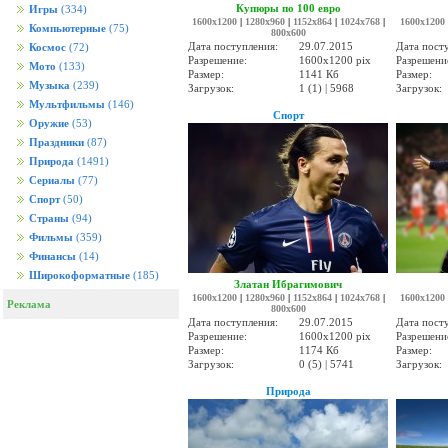
Купюры по 100 евро
Игры
(334)
1600x1200
|
1280x960
|
1152x864
|
1024x768
|
1600x1200
Компьютерные
(75)
800x600
Дата поступления:
29.07.2015
Дата пост
Космос
(72)
Разрешение:
1600x1200 pix
Разрешени
Мото
(133)
Размер:
1141 Кб
Размер:
Музыка
(239)
Загрузок:
1 (1) | 5968
Загрузок:
Мультфильмы
(146)
Спорт
Оружие
(53)
Праздники
(87)
Природа
(1491)
Сериалы
(77)
Спорт
(50)
Страны
(94)
Фильмы
(359)
Финансы
(14)
Широкоформатные
(185)
Златан Ибрагимович
1600x1200
|
1280x960
|
1152x864
|
1024x768
|
1600x1200
Реклама
800x600
Дата поступления:
29.07.2015
Дата пост
Разрешение:
1600x1200 pix
Разрешени
Размер:
1174 Кб
Размер:
Загрузок:
0 (5) | 5741
Загрузок:
Природа