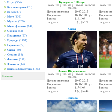
Купюры по 100 евро
Игры
(334)
1600x1200
|
1280x960
|
1152x864
|
1024x768
|
1600x1200
Компьютерные
(75)
800x600
Дата поступления:
29.07.2015
Дата пост
Космос
(72)
Разрешение:
1600x1200 pix
Разрешени
Мото
(133)
Размер:
1141 Кб
Размер:
Музыка
(239)
Загрузок:
0 (3) | 5970
Загрузок:
Мультфильмы
(146)
Спорт
Оружие
(53)
Праздники
(87)
Природа
(1491)
Сериалы
(77)
Спорт
(50)
Страны
(94)
Фильмы
(359)
Финансы
(14)
Широкоформатные
(185)
Златан Ибрагимович
1600x1200
|
1280x960
|
1152x864
|
1024x768
|
1600x1200
Реклама
800x600
Дата поступления:
29.07.2015
Дата пост
Разрешение:
1600x1200 pix
Разрешени
Размер:
1174 Кб
Размер:
Загрузок:
1 (2) | 5744
Загрузок:
Природа