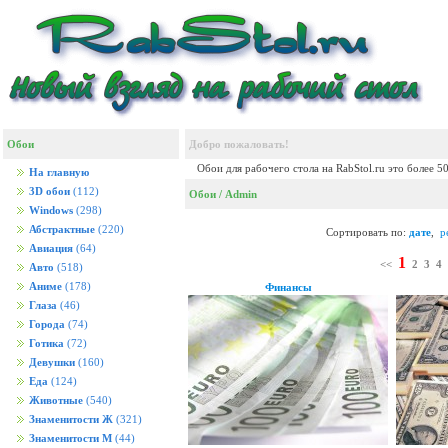
Обои
Добро пожаловать!
Обои для рабочего стола на RabStol.ru это более 5
На главную
3D обои
(112)
Обои
/ Admin
Windows
(298)
Абстрактные
(220)
Сортировать по:
дате
,
р
Авиация
(64)
1
<<
2
3
4
Авто
(518)
Аниме
(178)
Финансы
Глаза
(46)
Города
(74)
Готика
(72)
Девушки
(160)
Еда
(124)
Животные
(540)
Знаменитости Ж
(321)
Знаменитости М
(44)