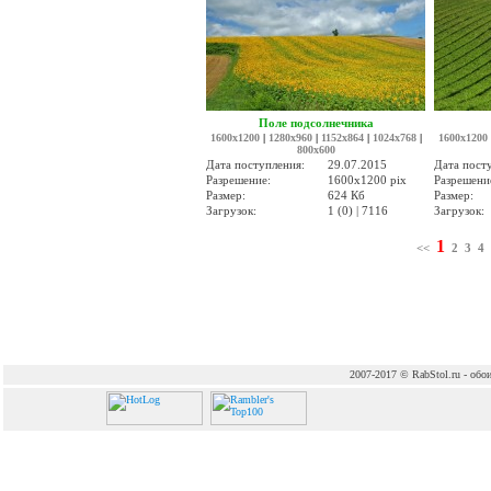
Поле подсолнечника
1600x1200
|
1280x960
|
1152x864
|
1024x768
|
1600x1200
800x600
Дата поступления:
29.07.2015
Дата пост
Разрешение:
1600x1200 pix
Разрешени
Размер:
624 Кб
Размер:
Загрузок:
1 (0) | 7116
Загрузок:
1
<<
2
3
4
2007-2017 © RabStol.ru - обои