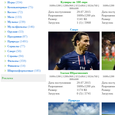
Купюры по 100 евро
Игры
(334)
1600x1200
|
1280x960
|
1152x864
|
1024x768
|
1600x1200
Компьютерные
(75)
800x600
Дата поступления:
29.07.2015
Дата пост
Космос
(72)
Разрешение:
1600x1200 pix
Разрешени
Мото
(133)
Размер:
1141 Кб
Размер:
Музыка
(239)
Загрузок:
1 (1) | 5968
Загрузок:
Мультфильмы
(146)
Спорт
Оружие
(53)
Праздники
(87)
Природа
(1491)
Сериалы
(77)
Спорт
(50)
Страны
(94)
Фильмы
(359)
Финансы
(14)
Широкоформатные
(185)
Златан Ибрагимович
1600x1200
|
1280x960
|
1152x864
|
1024x768
|
1600x1200
Реклама
800x600
Дата поступления:
29.07.2015
Дата пост
Разрешение:
1600x1200 pix
Разрешени
Размер:
1174 Кб
Размер:
Загрузок:
0 (5) | 5741
Загрузок:
Природа