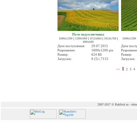
Поле подсолнечника
1600x1200
|
1280x960
|
1152x864
|
1024x768
|
1600x1200
800x600
Дата поступления:
29.07.2015
Дата пост
Разрешение:
1600x1200 pix
Разрешени
Размер:
624 Кб
Размер:
Загрузок:
0 (5) | 7115
Загрузок:
1
<<
2
3
4
2007-2017 © RabStol.ru - обои