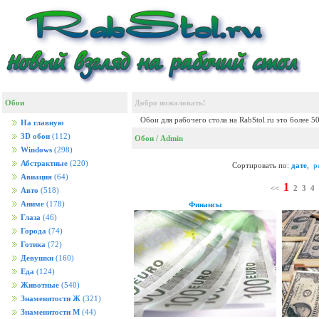
Обои
Добро пожаловать!
Обои для рабочего стола на RabStol.ru это более 5
На главную
3D обои
(112)
Обои
/ Admin
Windows
(298)
Абстрактные
(220)
Сортировать по:
дате
,
р
Авиация
(64)
1
<<
2
3
4
Авто
(518)
Аниме
(178)
Финансы
Глаза
(46)
Города
(74)
Готика
(72)
Девушки
(160)
Еда
(124)
Животные
(540)
Знаменитости Ж
(321)
Знаменитости М
(44)