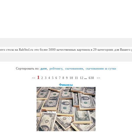
его стола на RabStol.ru это более 5000 качественных картинок в 29 категориях для Вашего 
Сортировать по:
дате
,
рейтингу
,
скачиваниям
,
скачиваниям за сутки
1
<<
2
3
4
5
6
7
8
9
10
11
12
...
638
>>
Финансы