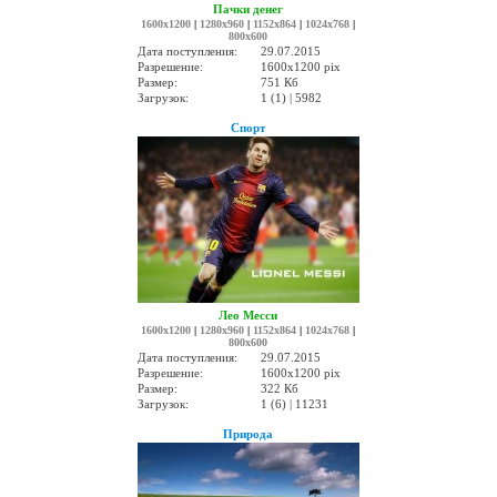
Пачки денег
1600x1200
|
1280x960
|
1152x864
|
1024x768
|
800x600
Дата поступления:
29.07.2015
Разрешение:
1600x1200 pix
Размер:
751 Кб
Загрузок:
1 (1) | 5982
Спорт
Лео Месси
1600x1200
|
1280x960
|
1152x864
|
1024x768
|
800x600
Дата поступления:
29.07.2015
Разрешение:
1600x1200 pix
Размер:
322 Кб
Загрузок:
1 (6) | 11231
Природа