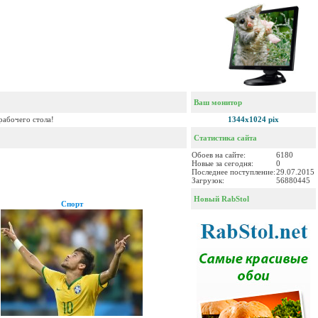
Ваш монитор
рабочего стола!
1344x1024 pix
Статистика сайта
Обоев на сайте:
6180
Новые за сегодня:
0
Последнее поступление:
29.07.2015
Загрузок:
56880445
Новый RabStol
Спорт