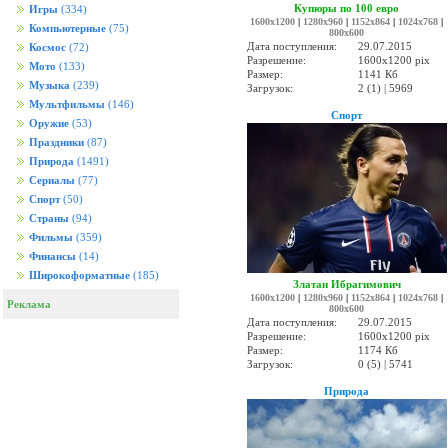
Купюры по 100 евро
Игры
(334)
1600x1200
|
1280x960
|
1152x864
|
1024x768
|
Компьютерные
(75)
800x600
Дата поступления:
29.07.2015
Космос
(72)
Разрешение:
1600x1200 pix
Мото
(133)
Размер:
1141 Кб
Музыка
(239)
Загрузок:
2 (1) | 5969
Мультфильмы
(146)
Спорт
Оружие
(53)
Праздники
(87)
Природа
(1491)
Сериалы
(77)
Спорт
(50)
Страны
(94)
Фильмы
(359)
Финансы
(14)
Широкоформатные
(185)
Златан Ибрагимович
1600x1200
|
1280x960
|
1152x864
|
1024x768
|
Реклама
800x600
Дата поступления:
29.07.2015
Разрешение:
1600x1200 pix
Размер:
1174 Кб
Загрузок:
0 (5) | 5741
Природа