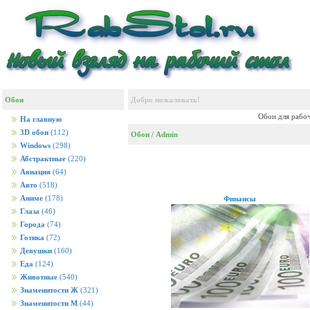
Обои
Добро пожаловать!
Обои для рабоч
На главную
3D обои
(112)
Обои
/ Admin
Windows
(298)
Абстрактные
(220)
Авиация
(64)
Авто
(518)
Аниме
(178)
Финансы
Глаза
(46)
Города
(74)
Готика
(72)
Девушки
(160)
Еда
(124)
Животные
(540)
Знаменитости Ж
(321)
Знаменитости М
(44)