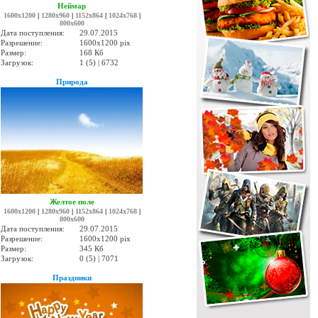
Неймар
1600x1200
|
1280x960
|
1152x864
|
1024x768
|
800x600
Дата поступления:
29.07.2015
Разрешение:
1600x1200 pix
Размер:
168 Кб
Загрузок:
1 (5) | 6732
Природа
Желтое поле
1600x1200
|
1280x960
|
1152x864
|
1024x768
|
800x600
Дата поступления:
29.07.2015
Разрешение:
1600x1200 pix
Размер:
345 Кб
Загрузок:
0 (5) | 7071
Праздники