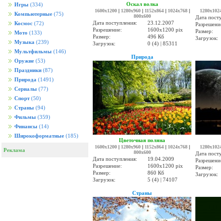
Оскал волка
Игры
(334)
1600x1200
|
1280x960
|
1152x864
|
1024x768
|
1280x102
Компьютерные
(75)
800x600
Дата пост
Дата поступления:
23.12.2007
Космос
(72)
Разрешени
Разрешение:
1600x1200 pix
Размер:
Мото
(133)
Размер:
496 Кб
Загрузок:
Музыка
(239)
Загрузок:
0 (4) | 85311
Мультфильмы
(146)
Природа
Оружие
(53)
Праздники
(87)
Природа
(1491)
Сериалы
(77)
Спорт
(50)
Страны
(94)
Фильмы
(359)
Финансы
(14)
Широкоформатные
(185)
Цветочная поляна
1600x1200
|
1280x960
|
1152x864
|
1024x768
|
1280x102
Реклама
800x600
Дата пост
Дата поступления:
19.04.2009
Разрешени
Разрешение:
1600x1200 pix
Размер:
Размер:
860 Кб
Загрузок:
Загрузок:
5 (4) | 74107
Страны