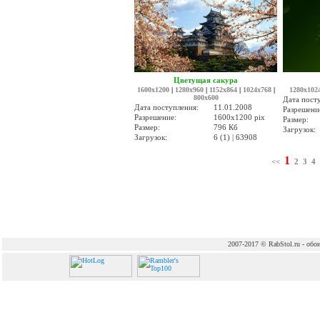
Цветущая сакура
1600x1200
|
1280x960
|
1152x864
|
1024x768
|
1280x102
800x600
Дата пост
Дата поступления:
11.01.2008
Разрешени
Разрешение:
1600x1200 pix
Размер:
Размер:
796 Кб
Загрузок:
Загрузок:
6 (1) | 63908
1
<<
2
3
4
2007-2017 © RabStol.ru - обои