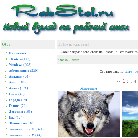
Обои
Добро пожаловать!
Обои для рабочего стола на RabStol.ru это более 5
На главную
3D обои
(112)
Обои
/ Admin
Windows
(298)
Абстрактные
(220)
Сортировать по:
дате
,
ре
Авиация
(64)
1
<<
2
3
4
Авто
(518)
Аниме
(178)
Животные
Глаза
(46)
Города
(74)
Готика
(72)
Девушки
(160)
Еда
(124)
Животные
(540)
Знаменитости Ж
(321)
Знаменитости М
(44)