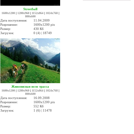
Streetball
1600x1200
|
1280x960
|
1152x864
|
1024x768
|
800x600
Дата поступления:
11.04.2009
Разрешение:
1600x1200 pix
Размер:
430 Кб
Загрузок:
0 (4) | 18749
Живописная вело трасса
1600x1200
|
1280x960
|
1152x864
|
1024x768
|
800x600
Дата поступления:
16.09.2008
Разрешение:
1600x1200 pix
Размер:
552 Кб
Загрузок:
1 (6) | 11478