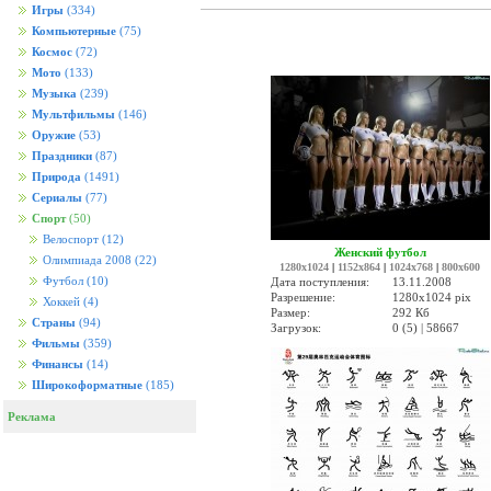
Игры
(334)
Компьютерные
(75)
Космос
(72)
Мото
(133)
Музыка
(239)
Мультфильмы
(146)
Оружие
(53)
Праздники
(87)
Природа
(1491)
Сериалы
(77)
Спорт
(50)
Велоспорт
(12)
Женский футбол
Олимпиада 2008
(22)
1280x1024
|
1152x864
|
1024x768
|
800x600
Футбол
(10)
Дата поступления:
13.11.2008
Разрешение:
1280x1024 pix
Хоккей
(4)
Размер:
292 Кб
Страны
(94)
Загрузок:
0 (5) | 58667
Фильмы
(359)
Финансы
(14)
Широкоформатные
(185)
Реклама