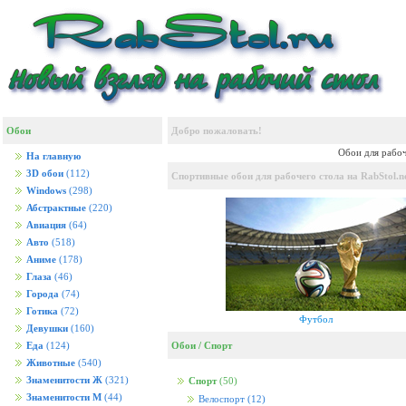
Обои
Добро пожаловать!
Обои для рабоч
На главную
3D обои
(112)
Спортивные обои для рабочего стола на RabStol.n
Windows
(298)
Абстрактные
(220)
Авиация
(64)
Авто
(518)
Аниме
(178)
Глаза
(46)
Города
(74)
Готика
(72)
Футбол
Девушки
(160)
Обои
/
Спорт
Еда
(124)
Животные
(540)
Знаменитости Ж
(321)
Спорт
(50)
Знаменитости М
(44)
Велоспорт
(12)