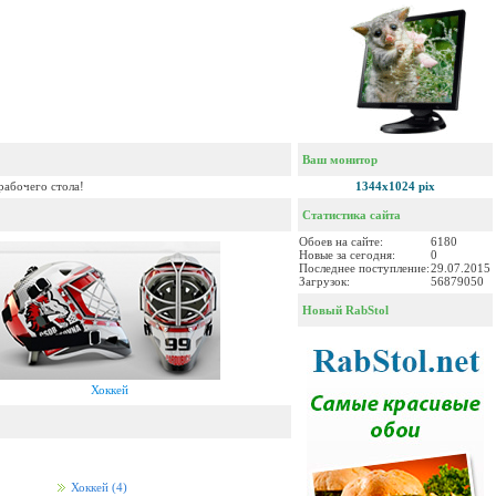
Ваш монитор
рабочего стола!
1344x1024 pix
Статистика сайта
Обоев на сайте:
6180
Новые за сегодня:
0
Последнее поступление:
29.07.2015
Загрузок:
56879050
Новый RabStol
Хоккей
Хоккей
(4)