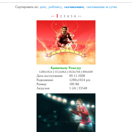
Сортировать по:
дате
,
рейтингу
,
скачиваниям
,
скачиваниям за сутки
1
<<
2
3
4
5
6
>>
Криштиану Роналду
1280x1024
|
1152x864
|
1024x768
|
800x600
Дата поступления:
09.11.2008
Разрешение:
1280x1024 pix
Размер:
180 Кб
Загрузок:
1 (4) | 33548