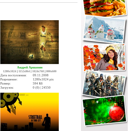
Андрей Аршавин
1280x1024
|
1152x864
|
1024x768
|
800x600
Дата поступления:
09.11.2008
Разрешение:
1280x1024 pix
Размер:
594 Кб
Загрузок:
0 (0) | 24550