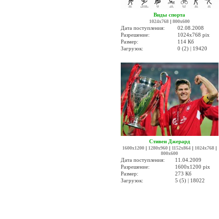
Виды спорта
1024x768
|
800x600
Дата поступления:
02.08.2008
Разрешение:
1024x768 pix
Размер:
114 Кб
Загрузок:
0 (2) | 19420
Стивен Джерард
1600x1200
|
1280x960
|
1152x864
|
1024x768
|
800x600
Дата поступления:
11.04.2009
Разрешение:
1600x1200 pix
Размер:
273 Кб
Загрузок:
5 (5) | 18022