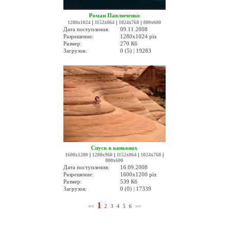
Роман Павлюченко
1280x1024
|
1152x864
|
1024x768
|
800x600
Дата поступления:
09.11.2008
Разрешение:
1280x1024 pix
Размер:
270 Кб
Загрузок:
0 (5) | 19283
Спуск в каньонах
1600x1200
|
1280x960
|
1152x864
|
1024x768
|
800x600
Дата поступления:
16.09.2008
Разрешение:
1600x1200 pix
Размер:
539 Кб
Загрузок:
0 (0) | 17339
1
<<
2
3
4
5
6
>>