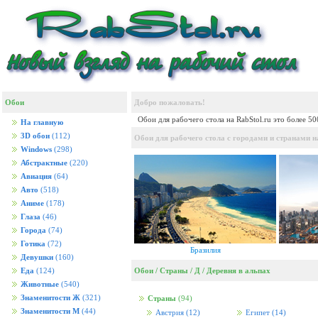
Обои
Добро пожаловать!
Обои для рабочего стола на RabStol.ru это более 5
На главную
3D обои
(112)
Обои для рабочего стола с городами и странами на
Windows
(298)
Абстрактные
(220)
Авиация
(64)
Авто
(518)
Аниме
(178)
Глаза
(46)
Города
(74)
Готика
(72)
Бразилия
Девушки
(160)
Обои
/
Страны
/
Д
/
Деревня в альпах
Еда
(124)
Животные
(540)
Знаменитости Ж
(321)
Страны
(94)
Знаменитости М
(44)
Австрия
(12)
Египет
(14)