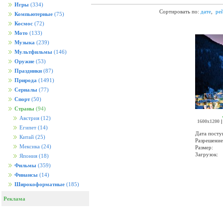
Игры
(334)
Сортировать по:
дате
,
ре
Компьютерные
(75)
Космос
(72)
Мото
(133)
Музыка
(239)
Мультфильмы
(146)
Оружие
(53)
Праздники
(87)
Природа
(1491)
Сериалы
(77)
Спорт
(50)
Страны
(94)
Австрия
(12)
1600x1200
Египет
(14)
Дата посту
Китай
(25)
Разрешение
Мексика
(24)
Размер:
Загрузок:
Япония
(18)
Фильмы
(359)
Финансы
(14)
Широкоформатные
(185)
Реклама