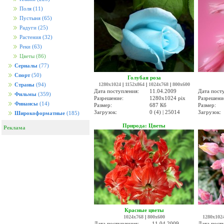
Поля
(11)
Пустыня
(65)
Радуги
(25)
Растения
(32)
Реки
(63)
Цветы
(86)
Сериалы
(77)
Спорт
(50)
Голубая роза
1280x1024
|
1152x864
|
1024x768
|
800x600
Страны
(94)
Дата поступления:
11.04.2009
Дата пост
Фильмы
(359)
Разрешение:
1280x1024 pix
Разрешени
Финансы
(14)
Размер:
687 Кб
Размер:
Загрузок:
0 (4) | 25014
Загрузок:
Широкоформатные
(185)
Природа: Цветы
Реклама
Красные цветы
1024x768
|
800x600
1280x102
Дата поступления:
11.04.2009
Дата пост