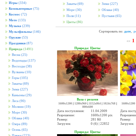
Игры
(334)
Закаты
(69)
Зима
(227)
Компьютерные
(75)
Море
(30)
Облака
(40)
Космос
(72)
Поля
(11)
Пустыня
(65)
Мото
(133)
Цветы
(86)
Музыка
(239)
Сортировать по:
дате
,
р
Мультфильмы
(146)
Оружие
(53)
1
<<
Праздники
(87)
Природа: Цветы
Природа
(1491)
Весна
(25)
Водопады
(137)
Восходы
(38)
Вулканы
(10)
Горы
(105)
Закаты
(69)
Зима
(227)
Каньоны
(29)
Ваза с розами
Леса
(90)
1600x1200
|
1280x960
|
1152x864
|
1024x768
|
1600x1200
Молнии
(19)
800x600
Дата поступления:
11.04.2009
Дата пост
Море
(30)
Разрешение:
1600x1200 pix
Разрешени
Облака
(40)
Размер:
281 Кб
Размер:
Загрузок:
0 (6) | 22852
Загрузок:
Озера
(89)
Осень
(65)
Природа: Цветы
Пляжи
(223)