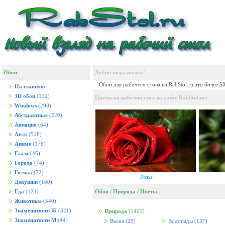
Обои
Добро пожаловать!
Обои для рабочего стола на RabStol.ru это более 5
На главную
3D обои
(112)
Цветы на рабочий стол на сайте RabStol.net
Windows
(298)
Абстрактные
(220)
Авиация
(64)
Авто
(518)
Аниме
(178)
Глаза
(46)
Города
(74)
Готика
(72)
Розы
Девушки
(160)
Обои
/
Природа
/
Цветы
Еда
(124)
Животные
(540)
Знаменитости Ж
(321)
Природа
(1491)
Знаменитости М
(44)
Весна
(25)
Водопады
(137)