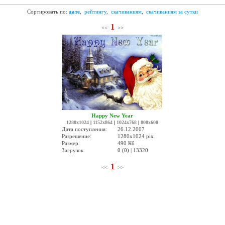
Сортировать по:
дате
,
рейтингу
,
скачиваниям
,
скачиваниям за сутки
1
<<
>>
Happy New Year
1280x1024
|
1152x864
|
1024x768
|
800x600
Дата поступления:
26.12.2007
Разрешение:
1280x1024 pix
Размер:
490 Кб
Загрузок:
0 (0) | 13320
1
<<
>>