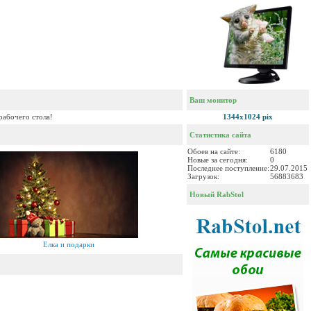
Ваш монитор
рабочего стола!
1344x1024 pix
Статистика сайта
Обоев на сайте:
6180
Новые за сегодня:
0
Последнее поступление:
29.07.2015
Загрузок:
56883683
Новый RabStol
Елка и подарки