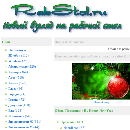
Обои
Добро пожаловать!
Обои для рабоч
На главную
3D обои
(112)
Новогодние обои для рабочего стола на сайте RabS
Windows
(298)
Абстрактные
(220)
Авиация
(64)
Авто
(518)
Аниме
(178)
Глаза
(46)
Города
(74)
Готика
(72)
Новый год
Девушки
(160)
Обои
/
Праздники
/
H
/
Happy New Year
Еда
(124)
Животные
(540)
Знаменитости Ж
(321)
Праздники
(87)
Знаменитости М
(44)
Новый год
(67)