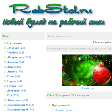
Обои
Добро пожаловать!
Обои для рабоч
На главную
3D обои
(112)
Новогодние обои для рабочего стола на сайте RabS
Windows
(298)
Абстрактные
(220)
Авиация
(64)
Авто
(518)
Аниме
(178)
Глаза
(46)
Города
(74)
Готика
(72)
Новый год
Девушки
(160)
Обои
/
Праздники
/
Х
/
Хэллоуин
Еда
(124)
Животные
(540)
Знаменитости Ж
(321)
Праздники
(87)
Знаменитости М
(44)
Новый год
(67)