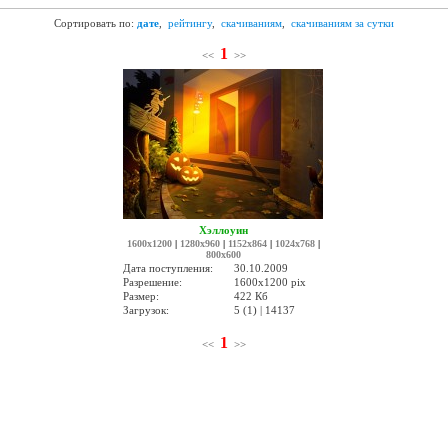
Сортировать по:
дате
,
рейтингу
,
скачиваниям
,
скачиваниям за сутки
1
<<
>>
Хэллоуин
1600x1200
|
1280x960
|
1152x864
|
1024x768
|
800x600
Дата поступления:
30.10.2009
Разрешение:
1600x1200 pix
Размер:
422 Кб
Загрузок:
5 (1) | 14137
1
<<
>>