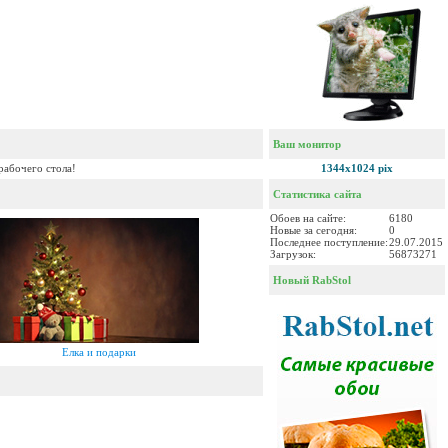
Ваш монитор
рабочего стола!
1344x1024 pix
Статистика сайта
Обоев на сайте:
6180
Новые за сегодня:
0
Последнее поступление:
29.07.2015
Загрузок:
56873271
Новый RabStol
Елка и подарки