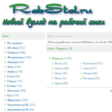
Обои
Добро пожаловать!
Обои для рабочего стола на RabStol.ru это более 50
На главную
3D обои
(112)
Обои
/
Природа
/
П
Windows
(298)
Абстрактные
(220)
Природа
(1491)
Авиация
(64)
Весна
(25)
Водопады
(137)
Авто
(518)
Закаты
(69)
Зима
(227)
Аниме
(178)
Море
(30)
Облака
(40)
Глаза
(46)
Поля
(11)
Пустыня
(65)
Города
(74)
Цветы
(86)
Готика
(72)
Девушки
(160)
П
Еда
(124)
Животные
(540)
Знаменитости Ж
(321)
Знаменитости М
(44)