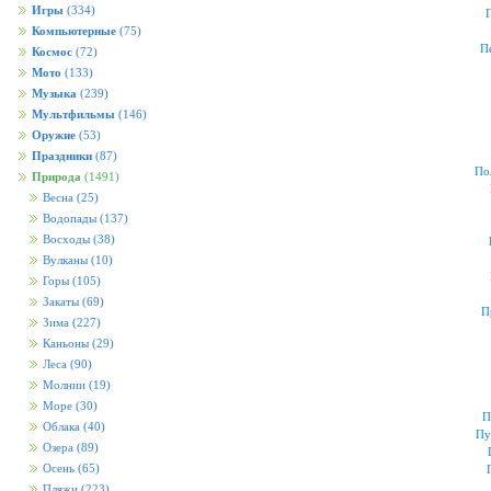
Игры
(334)
Компьютерные
(75)
П
Космос
(72)
Мото
(133)
Музыка
(239)
Мультфильмы
(146)
Оружие
(53)
Праздники
(87)
По
Природа
(1491)
Весна
(25)
Водопады
(137)
Восходы
(38)
Вулканы
(10)
Горы
(105)
Закаты
(69)
П
Зима
(227)
Каньоны
(29)
Леса
(90)
Молнии
(19)
Море
(30)
П
Облака
(40)
Пу
Озера
(89)
Осень
(65)
Пляжи
(223)