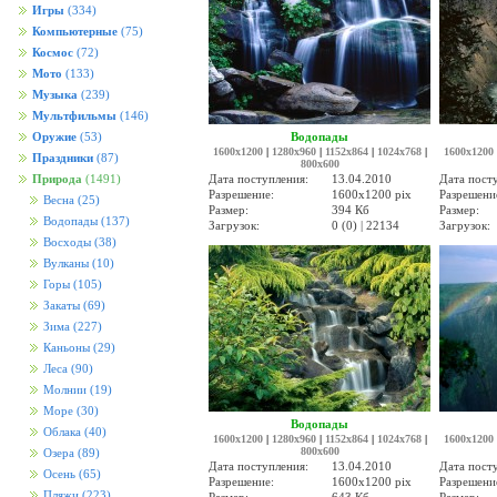
Игры
(334)
Компьютерные
(75)
Космос
(72)
Мото
(133)
Музыка
(239)
Мультфильмы
(146)
Водопады
Оружие
(53)
1600x1200
|
1280x960
|
1152x864
|
1024x768
|
1600x1200
Праздники
(87)
800x600
Дата поступления:
13.04.2010
Дата пост
Природа
(1491)
Разрешение:
1600x1200 pix
Разрешени
Весна
(25)
Размер:
394 Кб
Размер:
Водопады
(137)
Загрузок:
0 (0) | 22134
Загрузок:
Восходы
(38)
Вулканы
(10)
Горы
(105)
Закаты
(69)
Зима
(227)
Каньоны
(29)
Леса
(90)
Молнии
(19)
Море
(30)
Водопады
Облака
(40)
1600x1200
|
1280x960
|
1152x864
|
1024x768
|
1600x1200
800x600
Озера
(89)
Дата поступления:
13.04.2010
Дата пост
Осень
(65)
Разрешение:
1600x1200 pix
Разрешени
Пляжи
(223)