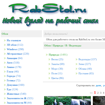
Обои
Добро пожаловать!
Обои для рабочего стола на RabStol.ru это более 5
На главную
3D обои
(112)
Обои
/
Природа
/
В
/
Водопады
Windows
(298)
Абстрактные
(220)
Природа
(1491)
Авиация
(64)
Весна
(25)
Водопады
(137)
Авто
(518)
Закаты
(69)
Зима
(227)
Аниме
(178)
Море
(30)
Облака
(40)
Глаза
(46)
Поля
(11)
Пустыня
(65)
Города
(74)
Цветы
(86)
Готика
(72)
Девушки
(160)
Сортировать по:
дате
,
р
Еда
(124)
1
<<
2
3
4
Животные
(540)
Знаменитости Ж
(321)
Знаменитости М
(44)