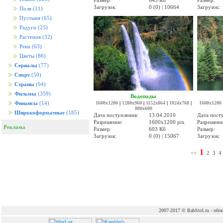
Размер:
643 Кб
Размер:
Загрузок:
0 (0) | 10664
Загрузок:
Поля
(11)
Пустыня
(65)
Радуги
(25)
Растения
(32)
Реки
(63)
Цветы
(86)
Сериалы
(77)
Спорт
(50)
Страны
(94)
Фильмы
(359)
Водопады
1600x1200
|
1280x960
|
1152x864
|
1024x768
|
1600x1200
Финансы
(14)
800x600
Широкоформатные
(185)
Дата поступления:
13.04.2010
Дата пост
Разрешение:
1600x1200 pix
Разрешени
Реклама
Размер:
603 Кб
Размер:
Загрузок:
0 (0) | 15067
Загрузок:
1
<<
2
3
4
2007-2017 © RabStol.ru - обои