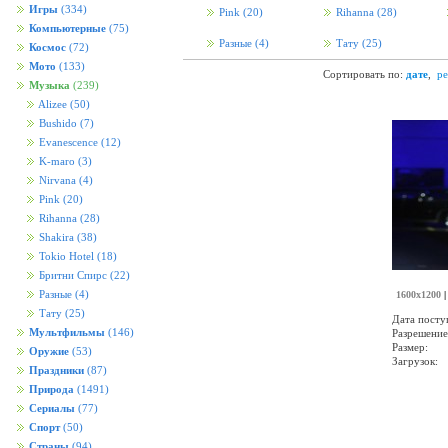
Игры
(334)
Pink
(20)
Rihanna
(28)
Компьютерные
(75)
Разные
(4)
Тату
(25)
Космос
(72)
Мото
(133)
Сортировать по:
дате
,
ре
Музыка
(239)
Alizee
(50)
Bushido
(7)
Evanescence
(12)
K-maro
(3)
Nirvana
(4)
Pink
(20)
Rihanna
(28)
Shakira
(38)
Tokio Hotel
(18)
Бритни Спирс
(22)
Разные
(4)
1600x1200
Тату
(25)
Дата посту
Мультфильмы
(146)
Разрешение
Размер:
Оружие
(53)
Загрузок:
Праздники
(87)
Природа
(1491)
Сериалы
(77)
Спорт
(50)
Страны
(94)