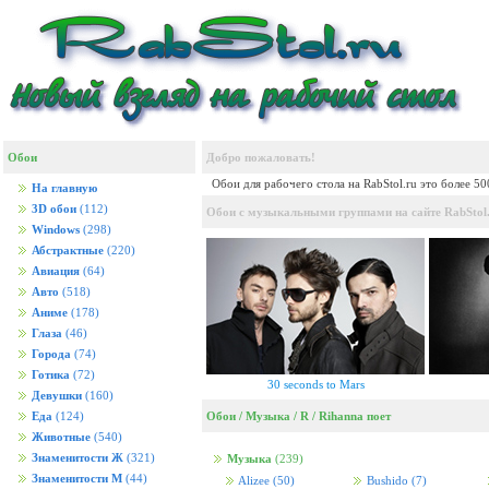
Обои
Добро пожаловать!
Обои для рабочего стола на RabStol.ru это более 5
На главную
3D обои
(112)
Обои с музыкальными группами на сайте RabStol.
Windows
(298)
Абстрактные
(220)
Авиация
(64)
Авто
(518)
Аниме
(178)
Глаза
(46)
Города
(74)
Готика
(72)
30 seconds to Mars
Девушки
(160)
Обои
/
Музыка
/
R
/
Rihanna поет
Еда
(124)
Животные
(540)
Знаменитости Ж
(321)
Музыка
(239)
Знаменитости М
(44)
Alizee
(50)
Bushido
(7)