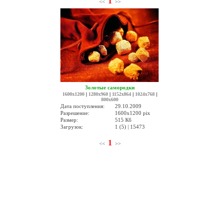
1
<<
>>
Золотые самородки
1600x1200
|
1280x960
|
1152x864
|
1024x768
|
800x600
Дата поступления:
29.10.2009
Разрешение:
1600x1200 pix
Размер:
515 Кб
Загрузок:
1 (5) | 15473
1
<<
>>