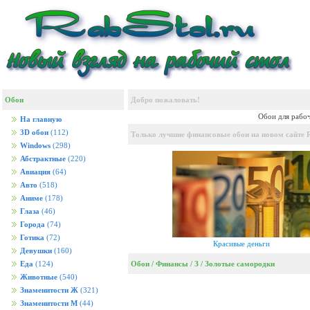
Обои
Добро пожаловать!
Обои для рабоч
На главную
3D обои
(112)
Только лучшие финансовые обои на новом сайте R
Windows
(298)
Абстрактные
(220)
Авиация
(64)
Авто
(518)
Аниме
(178)
Глаза
(46)
Города
(74)
Готика
(72)
Красивые деньги
Девушки
(160)
Обои
/
Финансы
/
З
/
Золотые самородки
Еда
(124)
Животные
(540)
Знаменитости Ж
(321)
Знаменитости М
(44)