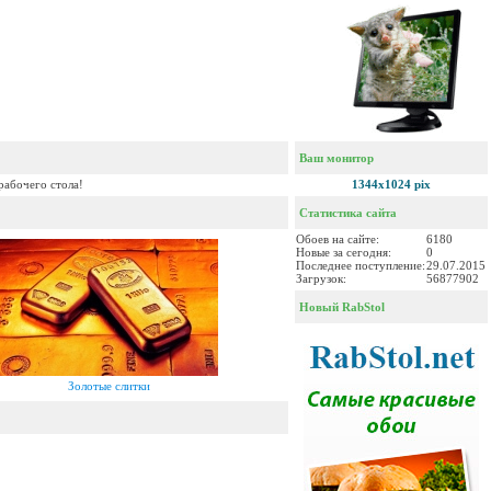
Ваш монитор
рабочего стола!
1344x1024 pix
Статистика сайта
Обоев на сайте:
6180
Новые за сегодня:
0
Последнее поступление:
29.07.2015
Загрузок:
56877902
Новый RabStol
Золотые слитки