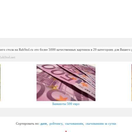
его стола на RabStol.ru это более 5000 качественных картинок в 29 категориях для Вашего 
abStol.net
Банкноты 500 евро
Сортировать по:
дате
,
рейтингу
,
скачиваниям
,
скачиваниям за сутки