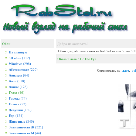
Обои
Добро пожаловать!
Обои для рабочего стола на RabStol.ru это более 50
На главную
3D обои
(112)
Обои
/
Глаза
/
T
/
The Eye
Windows
(298)
Абстрактные
(220)
Сортировать по:
дате
,
ре
Авиация
(64)
Авто
(518)
Аниме
(178)
Глаза
(46)
Города
(74)
Готика
(72)
Девушки
(160)
Еда
(124)
Животные
(540)
Знаменитости Ж
(321)
Знаменитости М
(44)