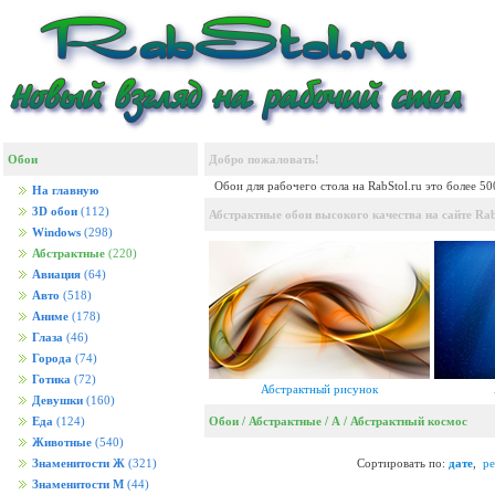
Обои
Добро пожаловать!
Обои для рабочего стола на RabStol.ru это более 5
На главную
3D обои
(112)
Абстрактные обои высокого качества на сайте Rab
Windows
(298)
Абстрактные
(220)
Авиация
(64)
Авто
(518)
Аниме
(178)
Глаза
(46)
Города
(74)
Готика
(72)
Абстрактный рисунок
Девушки
(160)
Обои
/
Абстрактные
/
А
/
Абстрактный космос
Еда
(124)
Животные
(540)
Сортировать по:
дате
,
ре
Знаменитости Ж
(321)
Знаменитости М
(44)