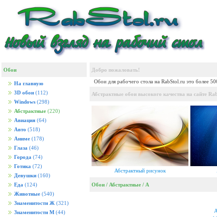
Обои
Добро пожаловать!
Обои для рабочего стола на RabStol.ru это более 5
На главную
3D обои
(112)
Абстрактные обои высокого качества на сайте Rab
Windows
(298)
Абстрактные
(220)
Авиация
(64)
Авто
(518)
Аниме
(178)
Глаза
(46)
Города
(74)
Готика
(72)
Абстрактный рисунок
Девушки
(160)
Обои
/
Абстрактные
/
А
Еда
(124)
Животные
(540)
Знаменитости Ж
(321)
А
Знаменитости М
(44)