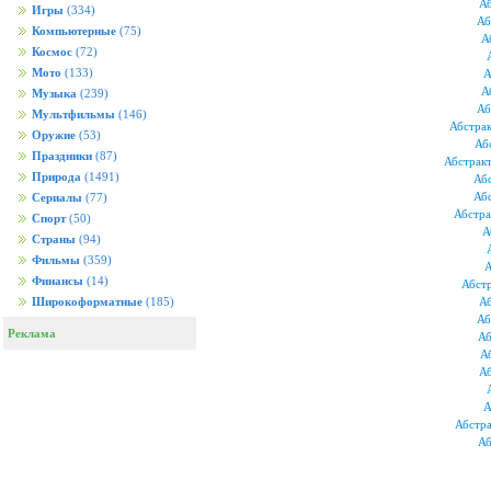
Аб
Игры
(334)
Аб
Компьютерные
(75)
А
Космос
(72)
Мото
(133)
А
А
Музыка
(239)
Аб
Мультфильмы
(146)
Абстрак
Оружие
(53)
Аб
Праздники
(87)
Абстрак
Природа
(1491)
Аб
Абс
Сериалы
(77)
Абстра
Спорт
(50)
А
Страны
(94)
Фильмы
(359)
А
Финансы
(14)
Абст
Аб
Широкоформатные
(185)
Аб
Реклама
Аб
А
Аб
А
Абстра
Аб