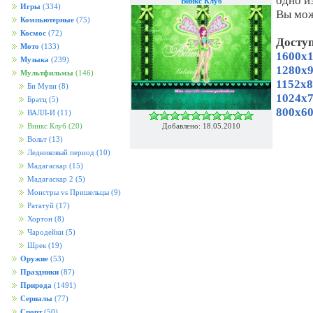
одно и
Винкс Клуб
Игры
(334)
Вы мож
Компьютерные
(75)
Космос
(72)
Досту
Мото
(133)
1600x1
Музыка
(239)
1280x9
Мультфильмы
(146)
1152x8
Би Муви
(8)
1024x7
Братц
(5)
800x60
ВАЛЛ-И
(11)
Добавлено: 18.05.2010
Винкс Клуб
(20)
Вольт
(13)
Ледниковый период
(10)
Мадагаскар
(15)
Мадагаскар 2
(5)
Монстры vs Пришельцы
(9)
Рататуй
(17)
Хортон
(8)
Чародейки
(5)
Шрек
(19)
Оружие
(53)
Праздники
(87)
Природа
(1491)
Сериалы
(77)
Спорт
(50)