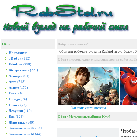
Обои
Добро пожаловать!
Обои для рабочего стола на RabStol.ru это более 5
На главную
3D обои
(112)
Обои с персонажами мультфильмов на сайте RabSt
Windows
(298)
Абстрактные
(220)
Авиация
(64)
Авто
(518)
Аниме
(178)
Глаза
(46)
Города
(74)
Готика
(72)
Как приручить дракона
Девушки
(160)
Обои
/
Мультфильмы
Винкс Клуб
Еда
(124)
Животные
(540)
Знаменитости Ж
(321)
Чтобы 
Знаменитости М
(44)