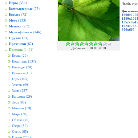
Игры
(334)
Чтобы скач
Компьютерные
(75)
Доступные
Космос
(72)
1600x1200
1280x1024
Мото
(133)
1152x864 
1024x768 
Музыка
(239)
800x600 -
Мультфильмы
(146)
Оружие
(53)
Праздники
(87)
Добавлено: 18.05.2010
Природа
(1491)
Весна
(25)
Водопады
(137)
Восходы
(38)
Вулканы
(10)
Горы
(105)
Закаты
(69)
Зима
(227)
Каньоны
(29)
Леса
(90)
Молнии
(19)
Море
(30)
Облака
(40)
Озера
(89)
Осень
(65)
Пляжи
(223)