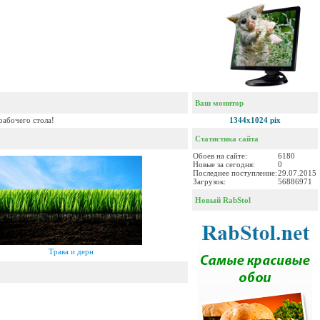
Ваш монитор
рабочего стола!
1344x1024 pix
Статистика сайта
Обоев на сайте:
6180
Новые за сегодня:
0
Последнее поступление:
29.07.2015
Загрузок:
56886971
Новый RabStol
Трава и дерн