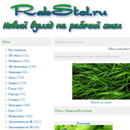
Обои
Добро пожаловать!
Обои для рабоч
На главную
3D обои
(112)
Трава на рабочий стол на сайте RabStol.net
Windows
(298)
Абстрактные
(220)
Авиация
(64)
Авто
(518)
Аниме
(178)
Глаза
(46)
Города
(74)
Готика
(72)
Капли на траве
Девушки
(160)
Обои
/
Природа
Растения
Еда
(124)
Животные
(540)
Знаменитости Ж
(321)
Растения
Знаменитости М
(44)