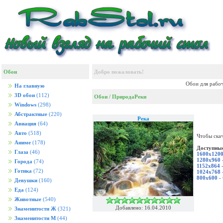
Обои
Добро пожаловать!
Обои для рабоч
На главную
3D обои
(112)
Обои
/
Природа
Реки
Windows
(298)
Абстрактные
(220)
Река
Авиация
(64)
Авто
(518)
Чтобы скач
Аниме
(178)
Доступные
Глаза
(46)
1600x1200
1280x960 
Города
(74)
1152x864 
Готика
(72)
1024x768 
800x600 -
Девушки
(160)
Еда
(124)
Животные
(540)
Добавлено: 16.04.2010
Знаменитости Ж
(321)
Знаменитости М
(44)