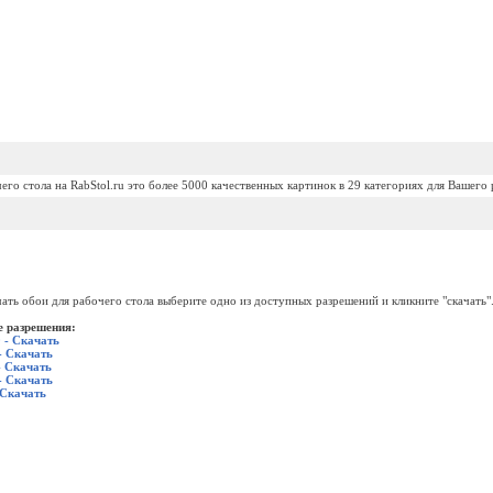
его стола на RabStol.ru это более 5000 качественных картинок в 29 категориях для Вашего 
ать обои для рабочего стола выберите одно из доступных разрешений и кликните "скачать"
 разрешения:
 - Скачать
- Скачать
- Скачать
- Скачать
 Скачать