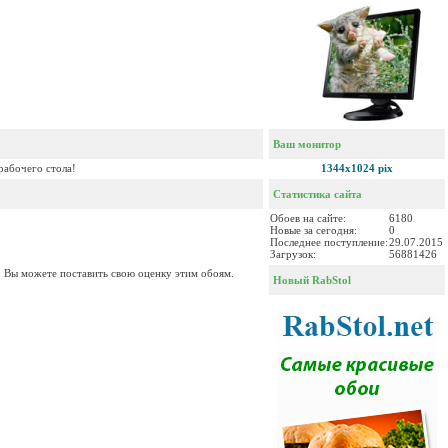
Ваш монитор
рабочего стола!
1344x1024 pix
Статистика сайта
Обоев на сайте:
6180
Новые за сегодня:
0
Последнее поступление:
29.07.2015
Загрузок:
56881426
. Вы можете поставить свою оценку этим обоям.
Новый RabStol