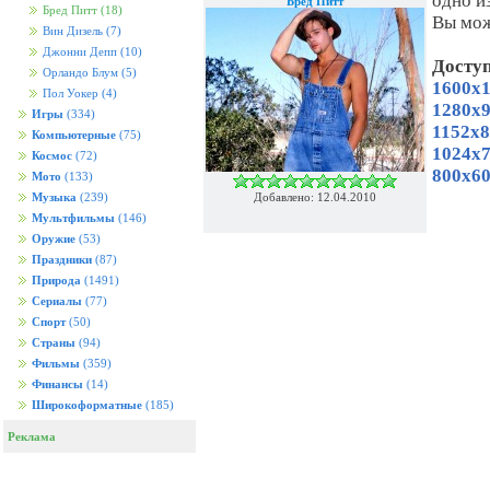
одно и
Бред Питт
Бред Питт
(18)
Вы мож
Вин Дизель
(7)
Джонни Депп
(10)
Досту
Орландо Блум
(5)
1600x1
Пол Уокер
(4)
1280x9
Игры
(334)
1152x8
Компьютерные
(75)
1024x7
Космос
(72)
800x60
Мото
(133)
Добавлено: 12.04.2010
Музыка
(239)
Мультфильмы
(146)
Оружие
(53)
Праздники
(87)
Природа
(1491)
Сериалы
(77)
Спорт
(50)
Страны
(94)
Фильмы
(359)
Финансы
(14)
Широкоформатные
(185)
Реклама