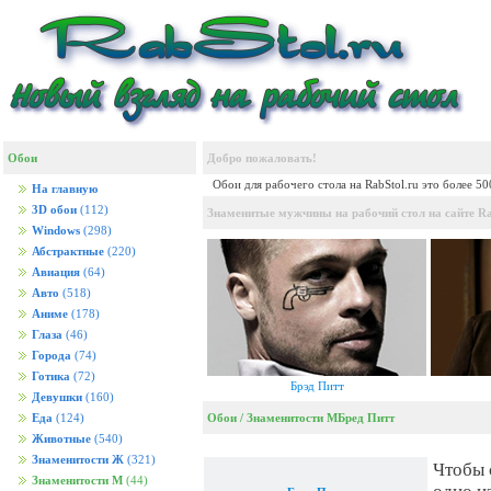
Обои
Добро пожаловать!
Обои для рабочего стола на RabStol.ru это более 5
На главную
3D обои
(112)
Знаменитые мужчины на рабочий стол на сайте Ra
Windows
(298)
Абстрактные
(220)
Авиация
(64)
Авто
(518)
Аниме
(178)
Глаза
(46)
Города
(74)
Готика
(72)
Брэд Питт
Девушки
(160)
Обои
/
Знаменитости М
Бред Питт
Еда
(124)
Животные
(540)
Знаменитости Ж
(321)
Чтобы 
Знаменитости М
(44)