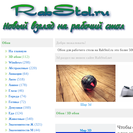
Обои
Добро пожаловать!
Обои для рабочего стола на RabStol.ru это более 5
На главную
3D обои
(112)
3d раздел на новом сайте RabStol.net
Windows
(298)
Абстрактные
(220)
Авиация
(64)
Авто
(518)
Аниме
(178)
Глаза
(46)
Города
(74)
Готика
(72)
Шар 3d
Девушки
(160)
Обои
/
3D обои
Еда
(124)
Животные
(540)
Знаменитости Ж
(321)
Чтобы 
Знаменитости М
(44)
Мир 3D