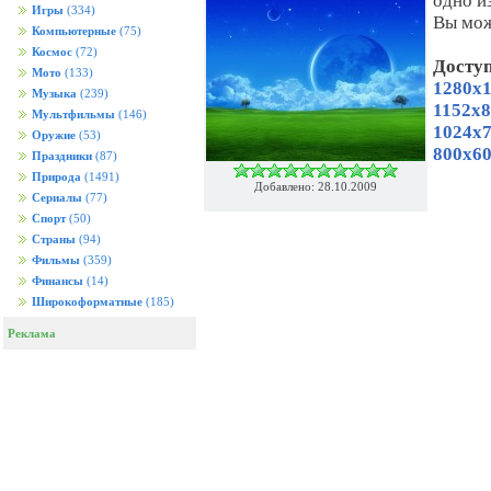
одно и
Игры
(334)
Вы мож
Компьютерные
(75)
Космос
(72)
Досту
Мото
(133)
1280x1
Музыка
(239)
1152x8
Мультфильмы
(146)
1024x7
Оружие
(53)
800x60
Праздники
(87)
Природа
(1491)
Добавлено: 28.10.2009
Сериалы
(77)
Спорт
(50)
Страны
(94)
Фильмы
(359)
Финансы
(14)
Широкоформатные
(185)
Реклама